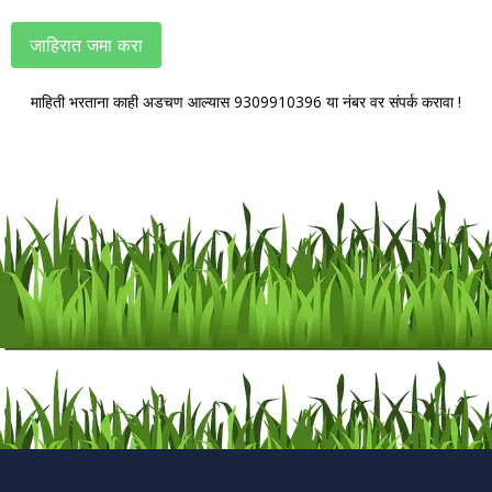
जाहिरात जमा करा
माहिती भरताना काही अडचण आल्यास 9309910396 या नंबर वर संपर्क करावा !