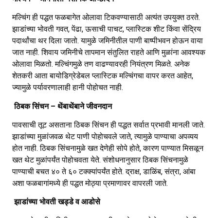
मल्चिंग ही पद्धत फळबागेत ओलावा टिकवण्यासाठी अत्यंत उपयुक्त ठरते.
झाडांच्या भोवती गवत, पेंढा, ऊसाची पाचट, प्लास्टिक शीट किंवा सेंद्रिय
पदार्थांचा थर दिला जातो. यामुळे जमिनीतील पाणी बाष्पीभवन होऊन वाया
जात नाही. शिवाय जमिनीचे तापमान संतुलित राहते आणि मुळांना आवश्यक
ओलावा मिळतो. मल्चिंगमुळे तण वाढण्यावरही नियंत्रण मिळते. अनेक
शेतकरी आता बायोडिग्रेडेबल प्लास्टिक मल्चिंगचा वापर करत आहेत,
ज्यामुळे पर्यावरणालाही हानी पोहोचत नाही.
ठिबक सिंचन – थेंबाथेंबाने जीवनदान
पावसाची तूट असताना ठिबक सिंचन ही पद्धत सर्वात प्रभावी मानली जाते.
झाडांच्या मुळांजवळ थेट पाणी पोहोचवले जाते, त्यामुळे पाण्याचा अपव्यय
होत नाही. ठिबक सिंचनामुळे खत देणेही सोपे होते, कारण पाण्यात मिसळून
खत थेट मुळांपर्यंत पोहोचवता येते. संशोधनानुसार ठिबक सिंचनामुळे
पाण्याची बचत ४० ते ६० टक्क्यांपर्यंत होते. द्राक्ष, डाळिंब, संत्रा, आंबा
अशा फळबागांमध्ये ही पद्धत मोठ्या प्रमाणावर वापरली जाते.
झाडांच्या भोवती खड्डे व आडोसे