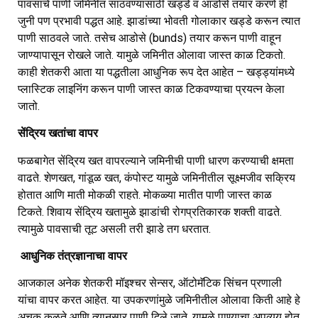
पावसाचे पाणी जमिनीत साठवण्यासाठी खड्डे व आडोसे तयार करणे ही
जुनी पण प्रभावी पद्धत आहे. झाडांच्या भोवती गोलाकार खड्डे करून त्यात
पाणी साठवले जाते. तसेच आडोसे (bunds) तयार करून पाणी वाहून
जाण्यापासून रोखले जाते. यामुळे जमिनीत ओलावा जास्त काळ टिकतो.
काही शेतकरी आता या पद्धतीला आधुनिक रूप देत आहेत – खड्ड्यांमध्ये
प्लास्टिक लाइनिंग करून पाणी जास्त काळ टिकवण्याचा प्रयत्न केला
जातो.
सेंद्रिय खतांचा वापर
फळबागेत सेंद्रिय खत वापरल्याने जमिनीची पाणी धारण करण्याची क्षमता
वाढते. शेणखत, गांडूळ खत, कंपोस्ट यामुळे जमिनीतील सूक्ष्मजीव सक्रिय
होतात आणि माती मोकळी राहते. मोकळ्या मातीत पाणी जास्त काळ
टिकते. शिवाय सेंद्रिय खतामुळे झाडांची रोगप्रतिकारक शक्ती वाढते.
त्यामुळे पावसाची तूट असली तरी झाडे तग धरतात.
आधुनिक तंत्रज्ञानाचा वापर
आजकाल अनेक शेतकरी मॉइश्चर सेन्सर, ऑटोमॅटिक सिंचन प्रणाली
यांचा वापर करत आहेत. या उपकरणांमुळे जमिनीतील ओलावा किती आहे हे
अचूक कळते आणि त्यानुसार पाणी दिले जाते. यामुळे पाण्याचा अपव्यय होत