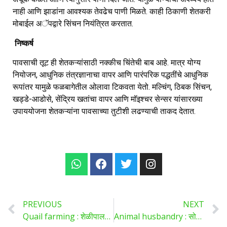
नाही आणि झाडांना आवश्यक तेवढेच पाणी मिळते. काही ठिकाणी शेतकरी
मोबाईल अॅपद्वारे सिंचन नियंत्रित करतात.
निष्कर्ष
पावसाची तूट ही शेतकऱ्यांसाठी नक्कीच चिंतेची बाब आहे. मात्र योग्य
नियोजन, आधुनिक तंत्रज्ञानाचा वापर आणि पारंपरिक पद्धतींचे आधुनिक
रूपांतर यामुळे फळबागेतील ओलावा टिकवता येतो. मल्चिंग, ठिबक सिंचन,
खड्डे-आडोसे, सेंद्रिय खतांचा वापर आणि मॉइश्चर सेन्सर यांसारख्या
उपाययोजना शेतकऱ्यांना पावसाच्या तुटीशी लढण्याची ताकद देतात.
PREVIOUS
NEXT
Quail farming : शेळीपालनातून मिळविले आर्थिक स्थैर्य !
Animal husbandry : सोयाबीन दूध नवजात करडांसाठी फायदेशीर ,आधुनिक पशुपालनातील नवा प्रयोग !