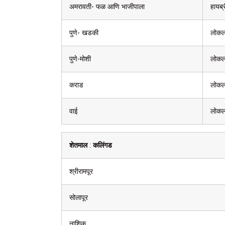
अमरावती- फळ आणि भाजीपाला
हायब्
पुणे- खडकी
लोक
पुणे-मोशी
लोक
कराड
लोक
वाई
लोक
शेतमाल
:
कलिंगड
श्रीरामपूर
सोलापूर
नाशिक