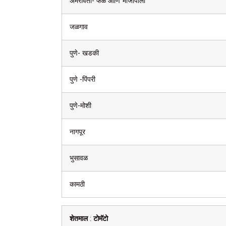
अमरावती- फळ आणि भाजीपाला
जळगाव
पुणे- खडकी
पुणे -पिंपरी
पुणे-मोशी
नागपूर
भुसावळ
कामठी
शेतमाल
:
टोमॅटो