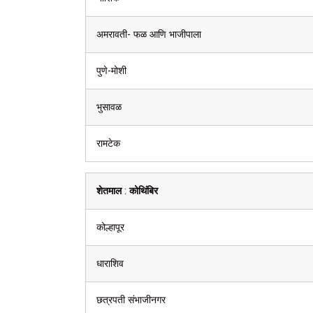
अमरावती- फळ आणि भाजीपाला
पुणे-मोशी
भुसावळ
रामटेक
शेतमाल
:
कोथिंबिर
कोल्हापूर
धाराशिव
छत्रपती संभाजीनगर