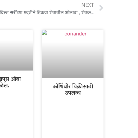
NEXT
Retain soil moisture : मृत आणि बंदिस्त सरींच्या मदतीने टिकवा शेतातील ओलावा , शेतकऱ्यांसाठी मार्गदर्शक !
ापूस आंबा
ळेल.
कोथिंबीर विक्रीसाठी
उपलब्ध