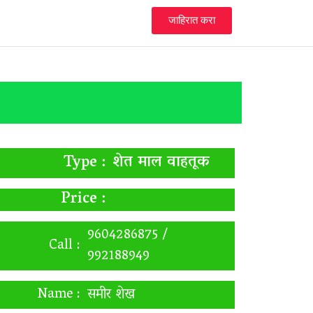
जाहिरात करा
शेत माल वाहतूक
Type :
Price :
9604286875 /
Call :
992188949
Name :
समीर शेख