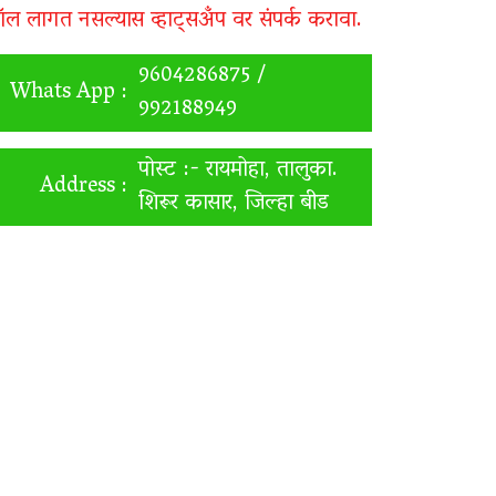
ॉल लागत नसल्यास व्हाट्सअँप वर संपर्क करावा.
9604286875 /
Whats App :
992188949
पोस्ट :- रायमोहा, तालुका.
Address :
शिरूर कासार, जिल्हा बीड