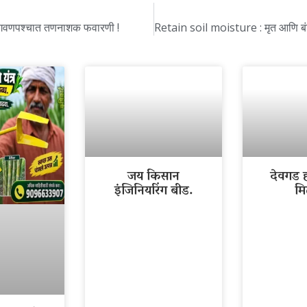
 उगवणपश्चात तणनाशक फवारणी !
जय किसान
देवगड ह
इंजिनियरिंग बीड.
मि