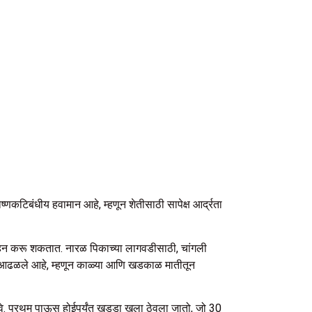
णकटिबंधीय हवामान आहे, म्हणून शेतीसाठी सापेक्ष आर्द्रता
 सहन करू शकतात. नारळ पिकाच्या लागवडीसाठी, चांगली
ाचे आढळले आहे, म्हणून काळ्या आणि खडकाळ मातीतून
. प्रथम पाऊस होईपर्यंत खड्डा खुला ठेवला जातो, जो 30