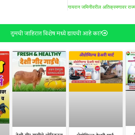
तुमची जाहिरात विशेष मध्ये द्यायची आहे का?