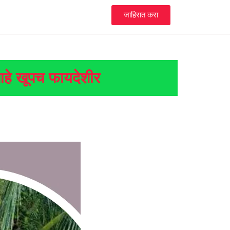
जाहिरात करा
आहे खूपच फायदेशीर