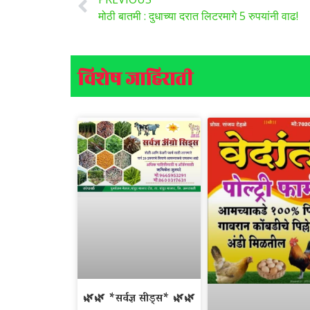
मोठी बातमी : दुधाच्या दरात लिटरमागे 5 रुपयांनी वाढ!
विशेष जाहिराती
🌿🌿 *सर्वज्ञ सीड्स* 🌿🌿