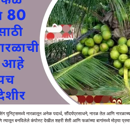
सिंग युनिट्समध्ये नारळातून अनेक पदार्थ, सौंदर्यप्रसाधने, नारळ तेल आणि नारळाच
्यातून बनविलेले कंपोस्ट देखील शहरी शेती आणि फळांच्या बागांमध्ये मोठ्या प्रम