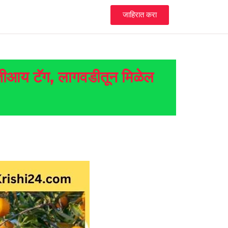
जाहिरात करा
 जीआय टॅग, लागवडीतून मिळेल