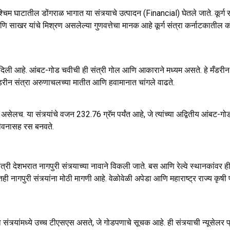
चिम घाटातील डोंगराळ भागात या संत्र्याचे उत्पादन (Financial) घेतले जाते. कूर्ग
र यांचे मिश्रण असलेल्या गुणवत्तेचा मानक आहे कूर्ग संत्रा कर्नाटकातील कोडाग
ी आहे. आंबट-गोड चवीची ही संत्री गोल आणि आकाराने मध्यम असते. हे मँडरीन स
 मँडरीन संत्रा अरुणाचलच्या मातीत आणि हवामानात चांगले वाढते.
ऐकले असेलच. या संत्र्यांचे वजन 232.76 ग्रॅम पर्यंत आहे, जे त्यांच्या अद्वितीय आंबट-
-जीवनासह रस बनवते.
ी देशभरात नागपुरी संत्र्याच्या नावाने विकली जाते. बस आणि रेल्वे स्थानकांवर
ातही नागपुरी संत्र्यांना मोठी मागणी आहे. वेळोवेळी अपेडा आणि महाराष्ट्र राज्य क
संत्र्यांमध्ये उच्च टीएसएस असते, जे गोडपणाचे सूचक आहे. ही संत्र्याची न्यूसेलर प