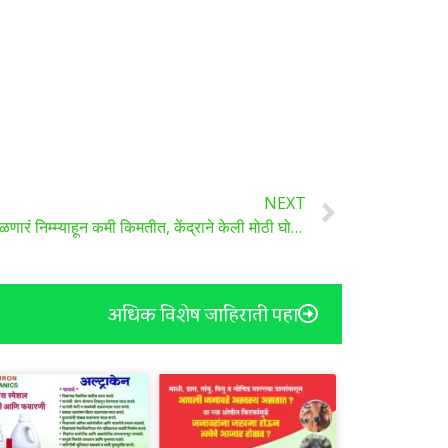
NEXT
शेतकऱ्यांसाठी खुशखबर! आता ‘डीएपी’ मिळणारं निम्म्याहून कमी किमतीत, केंद्राने केली मोठी घोषणा
अधिक विशेष जाहिराती पहा