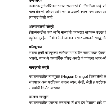
कूर्ग ऑरेंज
कर्नाटक कूर्ग ऑरेंजला भारत सरकारने GI टॅग दिला आहे. पश्
गडद केशरी, कोमल आणि रसाळ असतो. त्याचा रस आम्ल आणि साख
लागवड केली जाते.
अरुणाचलची संत्री
ईशान्येकडील फळे आणि भाज्यांनी जगभरात खळबळ उडवून दिल
बहुतेक दुबईला निर्यात केले जातात. रसाळ लगद्याने समृद्ध,
मणिपूरच्या
संत्र्या तुम्ही मणिपूरच्या तामेंगलांग मंडारीन संत्र्याबद्दल 
असतो, ज्यामध्ये एस्कॉर्बिक ऍसिड असते जे चांगल्या आत्म
नागपूरची संत्री
महाराष्ट्रातील नागपुरात (Nagpur Orange) पिकवलेली संत्र
संत्र्यावर अन्न प्रक्रिया करून ज्यूस, कँडी, जेली इ. परदेश
संत्र्यांची निर्यात करतात.
जालना नागपुरी
महाराष्ट्रातील जालना संत्र्यांना जीआय टॅग मिळाला आहे. या 