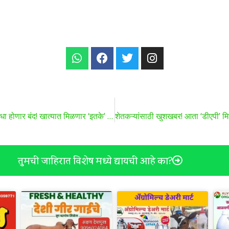
Ration Card | आता शेतकऱ्यांचा रेशन कार्डवरील शिधा होणार बंद! खात्यात मिळणार ‘इतके’ रुपये, जाणून घ्या कोणाला?
तुमची जाहिरात विशेष मध्ये द्यायची आहे का?