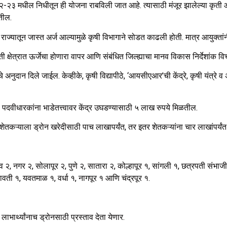
२३ मधील निधीतून ही योजना राबविली जात आहे. त्यासाठी मंजूर झालेल्या कृती आर
तील.
 राज्यातून जास्त अर्ज आल्यामुळे कृषी विभागाने सोडत काढली होती. मात्र आयुक्ता
शेती क्षेत्रात ऊर्जेचा होणारा वापर आणि संबंधित जिल्ह्याचा मानव विकास निर्देशांक 
अनुदान दिले जाईल. केव्हीके, कृषी विद्यापीठे, ‘आयसीएआर’ची केंद्रे, कृषी यंत्रे
 पदवीधारकांना भाडेतत्त्वावर केंद्र उघडण्यासाठी ५ लाख रुपये मिळतील.
शेतकऱ्याला ड्रोन खरेदीसाठी
पाच लाखापर्यंत, तर इतर शेतकऱ्यांना चार लाखांपर्य
ळगाव २, नगर २, सोलापूर २, पुणे २, सातारा २, कोल्हापूर १, सांगली १, छत्रपती संभ
वती १, यवतमाळ १, वर्धा १, नागपूर १ आणि चंद्रपूर १.
ार्थ्यांनाच ड्रोनसाठी प्रस्ताव देता येणार.