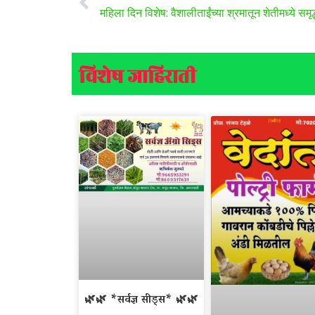
महिला दिन विशेष: वैशालीताईंच्या श्रमातून शेतीमध्ये समृद्
विशेष जाहिराती
🌿🌿 *सर्वज्ञ सीड्स* 🌿🌿