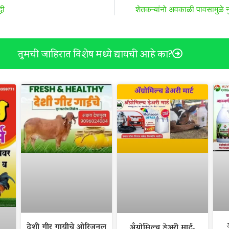
धी
शेतकऱ्यांनो अवकाळी पावसामुळे न
तुमची जाहिरात विशेष मध्ये द्यायची आहे का?
देशी गीर गायीचे ओरिजनल
अँग्रोमिल्च डेअरी मार्ट.