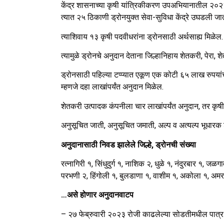
केंद्र शासनाच्या कृषी यांत्रिकीकरण उपअभियानातील २०२२-
त्यात २५ ठिकाणी ड्रोनयुक्त सेवा-सुविधा केंद्रे उघडली जा
त्याशिवाय १३ कृषी पदवीधरांना ड्रोनसाठी अर्थसाह्य मिळेल.
त्यामुळे ड्रोनचे अनुदान देताना जिल्हानिहाय शेतकरी, पेरा, 
ड्रोनसाठी पहिल्या टप्प्यात एकूण एक कोटी ६५ लाख रुपयांचे 
म्हणजे दहा लाखांपर्यंत अनुदान मिळेल.
शेतकरी उत्पादक कंपनीला चार लाखांपर्यंत अनुदान, तर कृषी
अनुसूचित जाती, अनुसूचित जमाती, अल्प व अत्यल्प भूधारक 
अनुदानासाठी निवड झालेले जिल्हे, ड्रोनची संख्या
रत्नागिरी १, सिंधुदुर्ग १, नाशिक २, धुळे १, नंदुरबार १, ज
परभणी २, हिंगोली १, बुलडाणा १, वाशीम १, अकोला १, अमरा
…असे होणार अनुदानवाटप
– २७ फेब्रुवारी २०२३ रोजी काढलेल्या सोडतीमधील पात्र लाभ