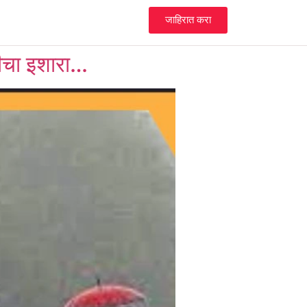
जाहिरात करा
टीचा इशारा…