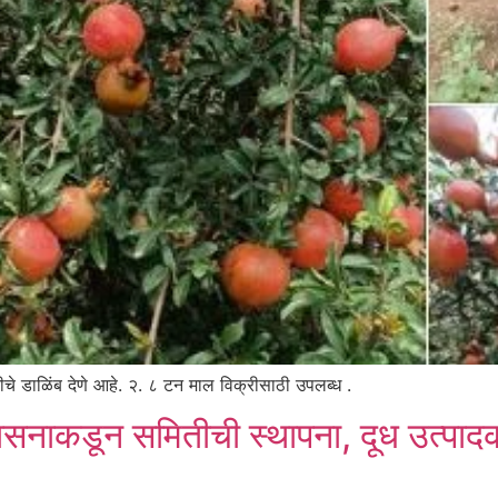
लिटीचे डाळिंब देणे आहे. २. ८ टन माल विक्रीसाठी उपलब्ध .
ासनाकडून समितीची स्थापना, दूध उत्पादक