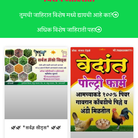
तुमची जाहिरात विशेष मध्ये द्यायची आहे का?
अधिक विशेष जाहिराती पहा
🌿🌿 *सर्वज्ञ सीड्स* 🌿🌿