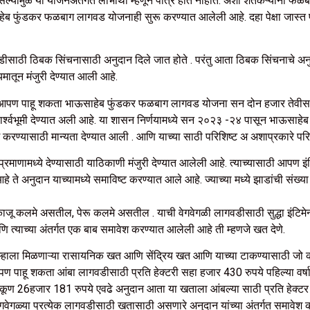
नसल्यामुळे या योजनेअंतर्गत लाभार्थी म्हणून पात्र होत नाहीत. अशा शेतकऱ्यांना फळ
ाहेब फुंडकर फळबाग लागवड योजनाही सुरू करण्यात आलेली आहे. दहा पेक्षा जास्त 
डीसाठी ठिबक सिंचनासाठी अनुदान दिले जात होते . परंतु आता ठिबक सिंचनाचे अन
मातून मंजुरी देण्यात आली आहे.
ीआर आपण पाहू शकता भाऊसाहेब फुंडकर फळबाग लागवड योजना सन दोन हजार तेवीस-
 पार्श्वभूमी देण्यात अली आहे. या शासन निर्णयामध्ये सन २०२३ -२४ पासून भाऊसाह
श करण्यासाठी मान्यता देण्यात आली . आणि याच्या साठी परिशिष्ट अ अशाप्रकारे पर
प्रमाणामध्ये देण्यासाठी याठिकाणी मंजुरी देण्यात आलेली आहे. त्याच्यासाठी आपण इंट
े ते अनुदान याच्यामध्ये समाविष्ट करण्यात आले आहे. ज्याच्या मध्ये झाडांची संख
कलमे असतील, पेरू कलमे असतील . याची वेगवेगळी लागवडीसाठी सुद्धा इंटिमेन्ट
ि त्याच्या अंतर्गत एक बाब समावेश करण्यात आलेली आहे ती म्हणजे खत देणे.
जे तुम्हाला मिळणाऱ्या रासायनिक खत आणि सेंद्रिय खत आणि याच्या टाकण्यासाठी जो
आपण पाहू शकता आंबा लागवडीसाठी प्रति हेक्‍टरी सहा हजार 430 रुपये पहिल्या वर
े एकूण 26हजार 181 रुपये एवढे अनुदान आता या खताला आंबल्या साठी प्रति हेक
गळ्या प्रत्येक लागवडीसाठी खतासाठी असणारे अनुदान यांच्या अंतर्गत समावेश 