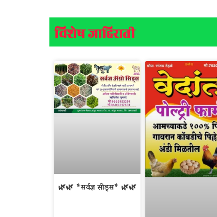
विशेष जाहिराती
🌿🌿 *सर्वज्ञ सीड्स* 🌿🌿