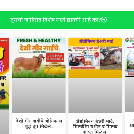
तुमची जाहिरात विशेष मध्ये द्यायची आहे का?
देशी गीर गायीचे ओरिजनल
अँग्रोमिल्च डेअरी मार्ट.
आ
शुद्ध तूप मिळेल.
मिल्कींग मशीन व मिल्क
बॉटल मिळेल.