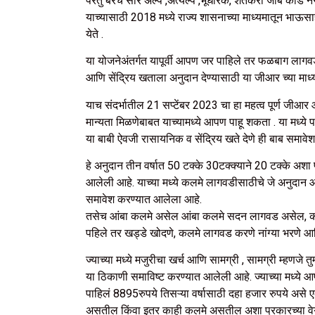
परंतु बरेच सारे अल्प ,अत्यल्प ,भूधारक, शेतकरी जॉब कार्ड 
याच्यासाठी 2018 मध्ये राज्य शासनाच्या माध्यमातून भाऊस
येते .
या योजनेअंतर्गत यापूर्वी आपण जर पाहिले तर फळबाग लागव
आणि सेंद्रिय खताला अनुदान देण्यासाठी या जीआर च्या माध्य
याच संदर्भातील 21 सप्टेंबर 2023 चा हा महत्व पूर्ण ज
मान्यता मिळणेबाबत याच्यामध्ये आपण पाहू शकता . या मध्ये
या बाबी ऐवजी रासायनिक व सेंद्रिय खते देणे ही बाब समावे
हे अनुदान तीन वर्षात 50 टक्के 30टक्‍क्‍याने 20 टक्के अशा 
आलेली आहे. याच्या मध्ये कलमे लागवडीसाठीचे जे अनुदान आह
समावेश करण्यात आलेला आहे.
तसेच आंबा कलमे असेल आंबा कलमे सदन लागवड असेल, काजू 
पहिले तर खड्डे खोदणे, कलमे लागवड करणे नांग्या भरणे आण
ज्याच्या मध्ये मजुरीचा खर्च आणि सामग्री , सामग्री म्हण
या ठिकाणी समाविष्ट करण्यात आलेली आहे. ज्याच्या मध्ये 
पाहिलं 8895रुपये तिसऱ्या वर्षासाठी दहा हजार रुपये अस
असतील किंवा इतर काही कलमे असतील अशा प्रकारच्या वेगवे