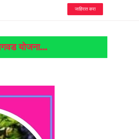
जाहिरात करा
लागवड योजना…