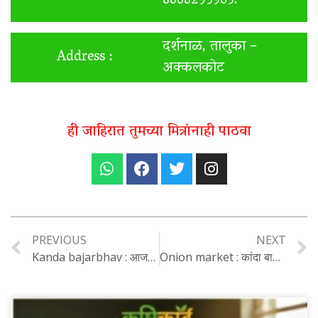
8668293963.
दर्शनाळ, तालुका –
Address :
अक्कलकोट
ही जाहिरात तुमच्या मित्रांनाही पाठवा
PREVIOUS
NEXT
Kanda bajarbhav : आजची कांद्याची स्थिती: दर घसरले, निर्यातदार अडचणीत, सरकारकडून हस्तक्षेपाची गरज…
Onion market : कांदा बाजारात उलथापालथ! लासलगाव व सोलापूरमध्ये दरात बदल, शेतकऱ्यांची चिंता वाढली..