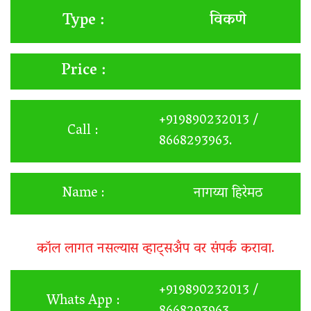
विकणे
Type :
Price :
+919890232013 /
Call :
8668293963.
Name :
नागय्या हिरेमठ
कॉल लागत नसल्यास व्हाट्सअँप वर संपर्क करावा.
+919890232013 /
Whats App :