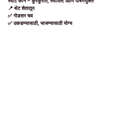
स्वीट कॉर्न – कुरकुरीत, स्वादिष्ट आणि पोषणयुक्त!
📍 थेट शेतातून
✅ गोडसर चव
✅ उकडण्यासाठी, भाजण्यासाठी योग्य