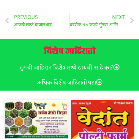
PREVIOUS
NEXT
आजचे ताजे बाजारभाव
दररोज 95 रुपये गुंतवा आणि 14 लाख रुपये मिळवा, योजना जाणून घ्या
विशेष जाहिराती
तुमची जाहिरात विशेष मध्ये द्यायची आहे का?
अधिक विशेष जाहिराती पहा