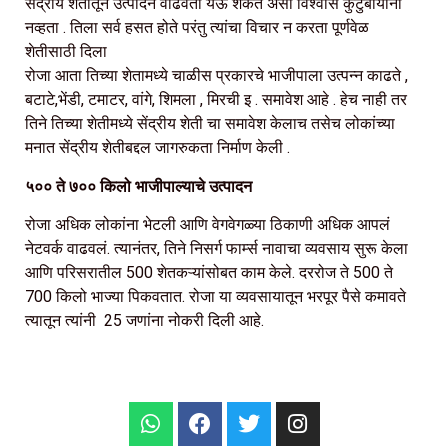
सेंद्रीय शेतीतून उत्पादन वाढवता येऊ शकते असा विश्वास कुटुंबीयांना
नव्हता . तिला सर्व हसत होते परंतु त्यांचा विचार न करता पूर्णवेळ
शेतीसाठी दिला
रोजा आता तिच्या शेतामध्ये चाळीस प्रकारचे भाजीपाला उत्पन्न काढते ,
बटाटे,भेंडी, टमाटर, वांगे, शिमला , मिरची इ . समावेश आहे . हेच नाही तर
तिने तिच्या शेतीमध्ये सेंद्रीय शेती चा समावेश केलाच तसेच लोकांच्या
मनात सेंद्रीय शेतीबद्दल जागरुकता निर्माण केली .
५०० ते ७०० किलो भाजीपाल्याचे उत्पादन
रोजा अधिक लोकांना भेटली आणि वेगवेगळ्या ठिकाणी अधिक आपलं
नेटवर्क वाढवलं. त्यानंतर, तिने निसर्ग फार्म्स नावाचा व्यवसाय सुरू केला
आणि परिसरातील 500 शेतकऱ्यांसोबत काम केले. दररोज ते 500 ते
700 किलो भाज्या पिकवतात. रोजा या व्यवसायातून भरपूर पैसे कमावते
त्यातून त्यांनी 25 जणांना नोकरी दिली आहे.