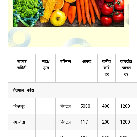
बाजार
जात/
परिमाण
आवक
कमीत
जास्तीत
समिती
प्रत
कमी
जास्त
दर
दर
शेतमाल
:
कांदा
कोल्हापूर
—
क्विंटल
5088
400
1200
मंगळवेढा
—
क्विंटल
117
200
1200