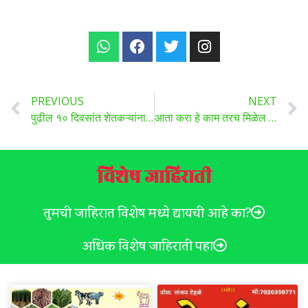
PREVIOUS
NEXT
पुढील १० दिवसांत शेतकऱ्यांना मिळणार अवकाळीची मदत…
आता करा हे काम तरच मिळेल १४ व्या हप्त्याचा लाभ वाचा सविस्तर …
विशेष जाहिराती
तुमची जाहिरात विशेष मध्ये द्यायची आहे का?
अधिक विशेष जाहिराती पहा