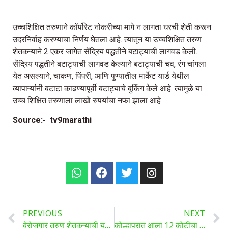
उच्चशिक्षित तरुणाने कॉर्पोरेट नोकरीच्या मागे न लागता घरची शेती करून
उदरनिर्वाह करण्याचा निर्णय घेतला आहे. त्यातून या उच्चशिक्षित तरुण
शेतकऱ्याने 2 एकर जागेत सेंद्रिय पद्धतीने बटाट्याची लागवड केली.
सेंद्रिय पद्धतीने बटाट्याची लागवड केल्याने बटाट्याची चव, रंग चांगला
येत असल्याने, चाकण, पिंपरी, आणि पुण्यातील मार्केट यार्ड येथील
व्यापाऱ्यांनी बटाटा काढण्यापूर्वी बटाट्याचे बुकिंग केले आहे. त्यामुळे या
उच्च शिक्षित तरुणाला लाखो रुपयांचा नफा झाला आहे
Source:- tv9marathi
PREVIOUS
NEXT
बेरोजगार तरुण शेतकऱ्याची यशोगाथा, आधुनिक शेतीची आयडीया कामी आली, पाच कोटी रुपयांचे उत्पन्न निघण्याची शक्यता
कोल्हापुरात आला 12 कोटींचा रेडा! पाहा तो का आहे इतका महाग?