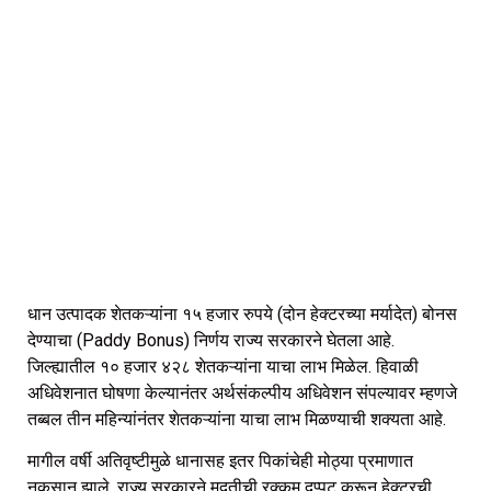
धान उत्पादक शेतकऱ्यांना १५ हजार रुपये (दोन हेक्टरच्या मर्यादेत) बोनस
देण्याचा (Paddy Bonus) निर्णय राज्य सरकारने घेतला आहे.
जिल्ह्यातील १० हजार ४२८ शेतकऱ्यांना याचा लाभ मिळेल. हिवाळी
अधिवेशनात घोषणा केल्यानंतर अर्थसंकल्पीय अधिवेशन संपल्यावर म्हणजे
तब्बल तीन महिन्यांनंतर शेतकऱ्यांना याचा लाभ मिळण्याची शक्यता आहे.
मागील वर्षी अतिवृष्टीमुळे धानासह इतर पिकांचेही मोठ्या प्रमाणात
नुकसान झाले. राज्य सरकारने मदतीची रक्कम दुप्पट करून हेक्टरची