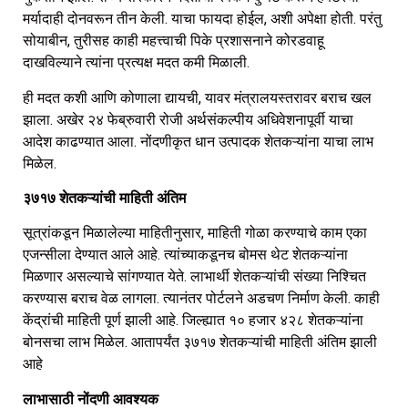
मर्यादाही दोनवरून तीन केली. याचा फायदा होईल, अशी अपेक्षा होती. परंतु
सोयाबीन, तुरीसह काही महत्त्वाची पिके प्रशासनाने कोरडवाहू
दाखविल्याने त्यांना प्रत्यक्ष मदत कमी मिळाली.
ही मदत कशी आणि कोणाला द्यायची, यावर मंत्रालयस्तरावर बराच खल
झाला. अखेर २४ फेब्रुवारी रोजी अर्थसंकल्पीय अधिवेशनापूर्वी याचा
आदेश काढण्यात आला. नोंदणीकृत धान उत्पादक शेतकऱ्यांना याचा लाभ
मिळेल.
३७१७ शेतकऱ्यांची माहिती अंतिम
सूत्रांकडून मिळालेल्या माहितीनुसार, माहिती गोळा करण्याचे काम एका
एजन्सीला देण्यात आले आहे. त्यांच्याकडूनच बोमस थेट शेतकऱ्यांना
मिळणार असल्याचे सांगण्यात येते. लाभार्थी शेतकऱ्यांची संख्या निश्चित
करण्यास बराच वेळ लागला. त्यानंतर पोर्टलने अडचण निर्माण केली. काही
केंद्रांची माहिती पूर्ण झाली आहे. जिल्ह्यात १० हजार ४२८ शेतकऱ्यांना
बोनसचा लाभ मिळेल. आतापर्यंत ३७१७ शेतकऱ्यांची माहिती अंतिम झाली
आहे
लाभासाठी नोंदणी आवश्‍यक