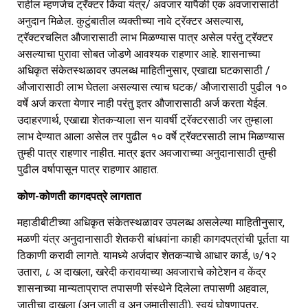
राहील म्हणजेच ट्रॅक्टर किंवा यंत्र/ अवजार यापैकी एक अवजारासाठी
अनुदान मिळेल. कुटुंबातील व्यक्तीच्या नावे ट्रॅक्टर असल्यास,
ट्रॅक्टरचलित औजारासाठी लाभ मिळण्यास पात्र असेल परंतु ट्रॅक्टर
असल्याचा पुरावा सोबत जोडणे आवश्यक राहणार आहे. शासनाच्या
अधिकृत संकेतस्थळावर उपलब्ध माहितीनुसार, एखाद्या घटकासाठी /
औजारासाठी लाभ घेतला असल्यास त्याच घटक/ औजारासाठी पुढील १०
वर्षे अर्ज करता येणार नाही परंतु इतर औजारासाठी अर्ज करता येईल.
उदाहरणार्थ, एखाद्या शेतकऱ्याला सन यावर्षी ट्रॅक्टरसाठी जर तुम्हाला
लाभ देण्यात आला असेल तर पुढील १० वर्षे ट्रॅक्टरसाठी लाभ मिळण्यास
तुम्ही पात्र राहणार नाहीत. मात्र इतर अवजाराच्या अनुदानासाठी तुम्ही
पुढील वर्षापासून पात्र राहणार आहात.
कोण-कोणती कागदपत्रे लागतात
महाडीबीटीच्या अधिकृत संकेतस्थळावर उपलब्ध असलेल्या माहितीनुसार,
मळणी यंत्र अनुदानासाठी शेतकरी बांधवांना काही कागदपत्रांची पूर्तता या
ठिकाणी करावी लागते. यामध्ये अर्जदार शेतकऱ्याचे आधार कार्ड, ७/१२
उतारा, ८ अ दाखला, खरेदी करावयाच्या अवजाराचे कोटेशन व केंद्र
शासनाच्या मान्यताप्राप्त तपासणी संस्थेने दिलेला तपासणी अहवाल,
जातीचा दाखला (अनु.जाती व अनु.जमातीसाठी), स्वयं घोषणापत्र,