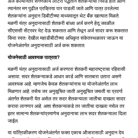
अर्ज केल्यानंतर संगणकीय लॉटरी पद्धतीने शेतकऱ्यांची निवड होते आणि
त्यानंतर मग पुढील प्रक्रिया पार पाडली जाते आणि पात्र ठरलेल्या
शेतकऱ्यांना अनुदान डिबीटीच्या माध्यमातून थेट बँक खात्यात मिळते.
मळणी यंत्र अनुदानासाठी शेतकरी बांधव अर्ज करणे हेतू जवळील
सीएससी सेंटरवर भेट देऊ शकतात आणि तेथून अर्ज सादर करू शकतात
किंवा स्वतः देखील महाडीबीटीच्या अधिकृत संकेतस्थळावर जाऊन या
योजनेअंतर्गत अनुदानासाठी अर्ज करू शकतात.
योजनेसाठी आवश्यक पात्रता?
मळणी यंत्र अनुदानासाठी अर्ज करणारा शेतकरी महाराष्ट्राचा रहिवासी
असावा. सदर शेतकऱ्याकडे आधार कार्ड आणि सातबारा उतारा असणे
आवश्यक आहे. म्हणजेच केवळ शेतकऱ्यांनाच या योजनेअंतर्गत लाभ
मिळणार आहे. तसेच जर अनुसूचित जाती अनुसूचित जमाती या प्रवर्गा
अंतर्गत शेतकरी येत असेल तर सदर शेतकऱ्याला जातीचा दाखला सादर
करावा लागणार आहे. अशा शेतकऱ्याकडे तर जातीचा दाखला नसेल तर
इतर सामान्य शेतकऱ्यांप्रमाणेच अनुदानाचा लाभ सदर शेतकऱ्याला दिला
जाईल.
या यांत्रिकीकरण योजनेअंतर्गत फक्त एकाच औजारासाठी अनुदान देय