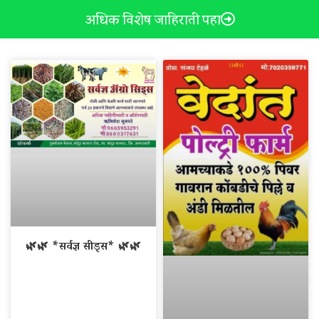
अधिक विशेष जाहिराती पहा
🌿🌿 *सर्वज्ञ सीड्स* 🌿🌿