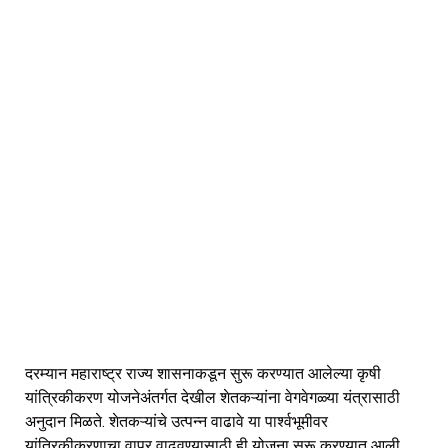
दरम्यान महाराष्ट्र राज्य शासनाकडून सुरू करण्यात आलेल्या कृषी
यांत्रिकीकरण योजनेअंतर्गत देखील शेतकऱ्यांना वेगवेगळ्या यंत्रासाठी
अनुदान मिळते. शेतकऱ्यांचे उत्पन्न वाढावे या पार्श्वभूमीवर
यांत्रिकीकरणाचा वापर वाढवण्यासाठी ही योजना सुरू करण्यात आली