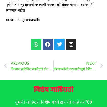
पूर्वसंमती पत्र इत्यादी महत्वाची कागदपत्रे शेतकऱ्यांना सादर करावी
लागणार आहेत
source:- agromarathi
PREVIOUS
NEXT
किसान क्रेडिट कार्डद्वारे शेतकऱ्यांना स्वस्त कर्जासह मिळतात अनेक लाभ, जाणून घ्या…
शेतकऱ्यांनो द्राक्षाचे पूर्ण पेमेंट मिळण्याबाबत खातरजमा करा, फसवणूकीपासून सावध रहा..
विशेष जाहिराती
तुमची जाहिरात विशेष मध्ये द्यायची आहे का?