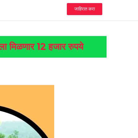
जाहिरात करा
षाला मिळणार 12 हजार रुपये