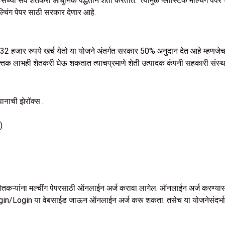
ही. सध्या सर्व शेतकरी आधुनिक पद्धतीने शेती करतात. त्यामुळे प्लास्टिक मल्चिंग पे
्चिंग पेपर साठी सरकार देणार आहे.
ठी 32 हजार रुपये खर्च येतो या योजने अंतर्गत सरकार 50% अनुदान देत आहे म्हणजेच 
ये वैयक्तिक लाभही शेतकरी घेऊ शकतात त्याचप्रमाणे शेती उत्पादक कंपनी सहकारी संस
ानाची झेरॉक्स .
)
े.शेतकऱ्यांना मल्चींग पेपरसाठी ऑनलाईन अर्ज करावा लागेल. ऑनलाईन अर्ज करण्या
Login या वेबसाईड जाऊन ऑनलाईन अर्ज करू शकता. तसेच या योजनेसंदर्भात 