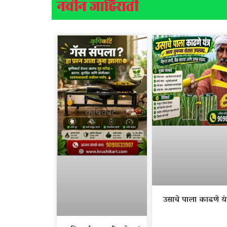
नवीन जाहिराती
उसाचे पाला काढणे यंत