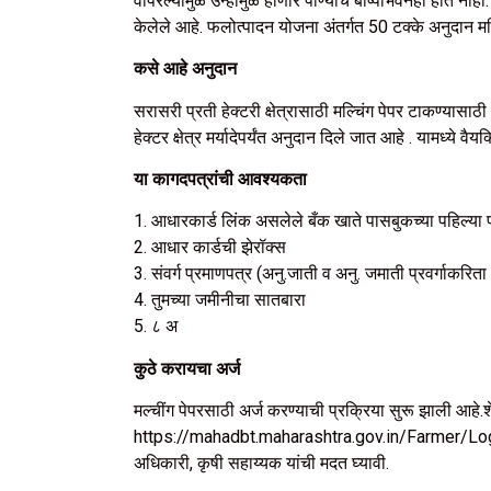
वापरल्यामुळे उन्हामुळे होणारे पाण्याचे बाष्पीभवनही होत ना
केलेले आहे. फलोत्पादन योजना अंतर्गत 50 टक्के अनुदान मल
कसे आहे अनुदान
सरासरी प्रती हेक्टरी क्षेत्रासाठी मल्चिंग पेपर टाकण्यासा
हेक्टर क्षेत्र मर्यादेपर्यंत अनुदान दिले जात आहे . यामध्
या कागदपत्रांची आवश्यकता
1. आधारकार्ड लिंक असलेले बँक खाते पासबुकच्या पहिल्या प
2. आधार कार्डची झेरॉक्स
3. संवर्ग प्रमाणपत्र (अनु.जाती व अनु. जमाती प्रवर्गाकरिता 
4. तुमच्या जमीनीचा सातबारा
5. ८ अ
कुठे करायचा अर्ज
मल्चींग पेपरसाठी अर्ज करण्याची प्रक्रिया सुरू झाली आह
https://mahadbt.maharashtra.gov.in/Farmer/Login/
अधिकारी, कृषी सहाय्यक यांची मदत घ्यावी.