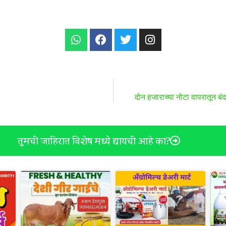
दोन हजाराच्या नोटा वापरातून बं
तुमची जाहिरात विशेष मध्ये द्यायची आहे का?