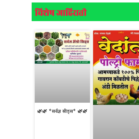
विशेष जाहिराती
🌿🌿 *सर्वज्ञ सीड्स* 🌿🌿