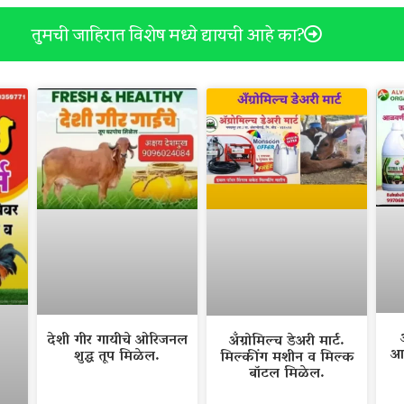
तुमची जाहिरात विशेष मध्ये द्यायची आहे का?
देशी गीर गायीचे ओरिजनल
अँग्रोमिल्च डेअरी मार्ट.
आ
शुद्ध तूप मिळेल.
मिल्कींग मशीन व मिल्क
बॉटल मिळेल.