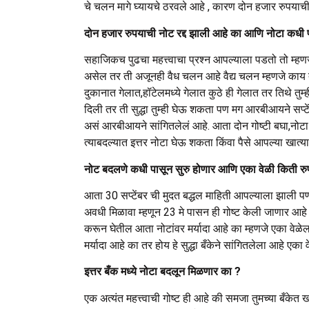
चे चलन मागे घ्यायचे ठरवले आहे , कारण दोन हजार रुपयाच
दोन हजार रुपयाची नोट रद्द झाली आहे का आणि नोटा कधी 
सहाजिकच पुढचा महत्त्वाचा प्रश्न आपल्याला पडतो तो म्हण
असेल तर ती अजूनही वैध चलन आहे वैद्य चलन म्हणजे काय तर त
दुकानात गेलात,हॉटेलमध्ये गेलात कुठे ही गेलात तर तिथे तुम
दिली तर ती सुद्धा तुम्ही घेऊ शकता पण मग आरबीआयने सप्टे
असं आरबीआयने सांगितलेलं आहे. आता दोन गोष्टी बघा,नोटा रद
त्याबदल्यात इत्तर नोटा घेऊ शकता किंवा पैसे आपल्या खात
नोट बदलणे कधी पासून सुरु होणार आणि एका वेळी किती र
आता 30 सप्टेंबर ची मुदत बद्धल माहिती आपल्याला झाली पण
अवधी मिळावा म्हणून 23 मे पासन ही गोष्ट केली जाणार आहे
करून घेतील आता नोटांवर मर्यादा आहे का म्हणजे एका वेळे
मर्यादा आहे का तर होय हे सुद्धा बँकेने सांगितलेला आहे एक
इत्तर बँक मध्ये नोटा बदलून मिळणार का ?
एक अत्यंत महत्त्वाची गोष्ट ही आहे की समजा तुमच्या बँके