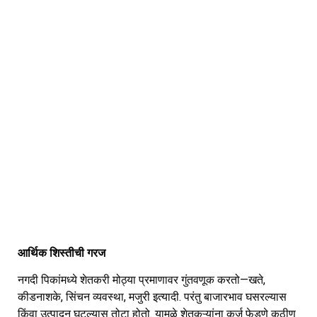
आर्थिक शिस्तीची गरज
नगदी पिकांमध्ये शेतकरी मोठ्या प्रमाणावर गुंतवणूक करतो—खते,
कीडनाशके, सिंचन व्यवस्था, मजुरी इत्यादी. परंतु बाजारभाव घसरल्यास
किंवा उत्पादन घटल्यास तोटा होतो. यामुळे शेतकऱ्यांना कर्ज फेडणे कठीण