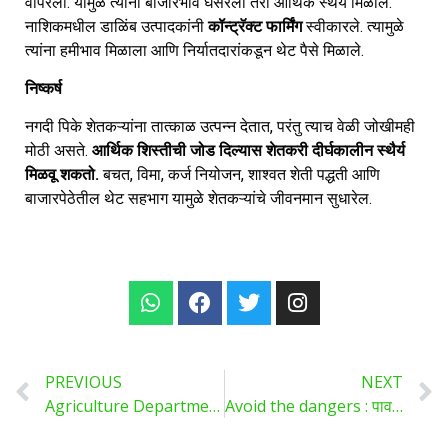
वापरली. यामुळे त्यांना बाजारभाव घसरला तरी आर्थिक स्थैर्य मिळाले.
नाशिकमधील डाळिंब उत्पादकांनी
कॉन्ट्रॅक्ट फार्मिंग
स्वीकारले. त्यामुळे
त्यांना हमीभाव मिळाला आणि निर्यातदारांकडून थेट पैसे मिळाले.
निष्कर्ष
नगदी पिके शेतकऱ्यांना तात्काळ उत्पन्न देतात, परंतु त्याच वेळी जोखीमही
मोठी असते.
आर्थिक शिस्तीची जोड दिल्यास शेतकरी दीर्घकालीन स्थैर्य
मिळवू शकतो.
बचत, विमा, कर्ज नियोजन, शाश्वत शेती पद्धती आणि
बाजारपेठेतील थेट सहभाग यामुळे शेतकऱ्यांचे जीवनमान सुधारेल.
PREVIOUS
NEXT
Agriculture Department : कृषी विभागाच्या विविध योजना ,शेतकऱ्यांसाठी विकासाचा नवा अध्याय …
Avoid the dangers : पावसाळ्याचा धोका टाळा ,घटसर्प, फऱ्या, लाळ्या-खुरकुत यांसाठी लसीकरण अनिवार्य !