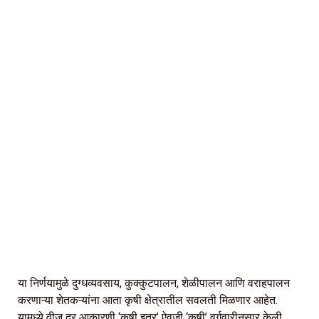
या निर्णयामुळे दुग्धव्यवसाय, कुक्कुटपालन, शेळीपालन आणि वराहपालन
करणाऱ्या शेतकऱ्यांना आता कृषी क्षेत्रातील सवलती मिळणार आहेत.
यामध्ये वीज दर आकारणी ‘कृषी इतर’ ऐवजी ‘कृषी’ वर्गवारीनुसार केली