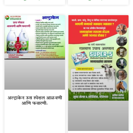
अल्ट्राकेन ऊस स्पेशल आळवणी
आणि फवारणी.