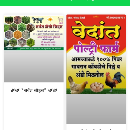
🌿🌿 *सर्वज्ञ सीड्स* 🌿🌿