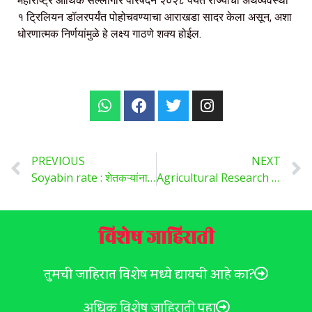
महाराष्ट्र आर्थिक सल्लागार परिषदेने २०२८ पर्यंत राज्याची अर्थव्यवस्था
१ ट्रिलियन डॉलरपर्यंत पोहोचवण्याचा आराखडा सादर केला असून, अशा
धोरणात्मक निर्णयांमुळे हे लक्ष्य गाठणे शक्य होईल.
PREVIOUS
NEXT
Soyabin rate : शेतकऱ्यांना दिलासा – सोयाबीनच्या दरात मोठी वाढ, भविष्यातील स्थितीवर उत्सुकता..
Agricultural Research : कृषी संशोधनात प्रगती डाळिंब, सोयाबीन, पेरुवरील रोग नियंत्रणासाठी नव्या पद्धती..
विशेष जाहिराती
तुमची जाहिरात विशेष मध्ये द्यायची आहे का?
अधिक विशेष जाहिराती पहा