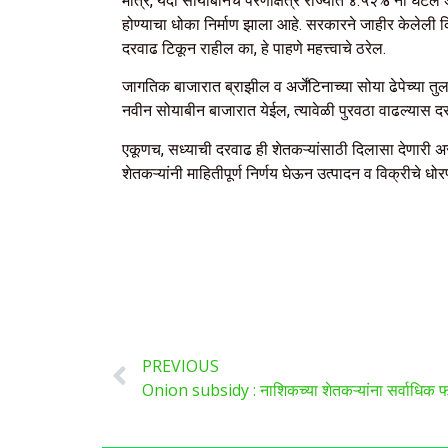
मात्र, यंदा सोयाबीनचे पेरणीक्षेत्र राज्यात ४.५२% नी घटल
होण्याचा धोका निर्माण झाला आहे. सरकारने जाहीर केलेली 
दरवाढ टिकून राहील का, हे पाहणे महत्त्वाचे ठरेल.
जागतिक बाजारात ब्राझील व अर्जेंटिनाच्या सोया ढेपेच्या तु
नवीन सोयाबीन बाजारात येईल, त्यावेळी पुरवठा वाढल्यास दर
एकूणच, सध्याची दरवाढ ही शेतकऱ्यांसाठी दिलासा देणारी अ
शेतकऱ्यांनी माहितीपूर्ण निर्णय घेऊन उत्पादन व विक्रीचे धो
PREVIOUS
Onion subsidy : नाशिकच्या शेतकऱ्यांना सर्वाधिक