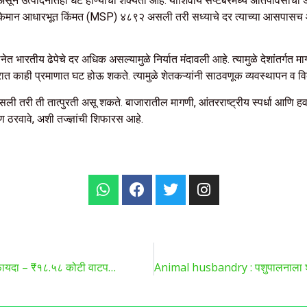
े असून उत्पादनातही घट होण्याची शक्यता आहे. याशिवाय सप्टेंबरमध्ये अतिपावसाचा
किमान आधारभूत किंमत (MSP) ₹४८९२ असली तरी सध्याचे दर त्याच्या आसपासच आहेत
लनेत भारतीय ढेपेचे दर अधिक असल्यामुळे निर्यात मंदावली आहे. त्यामुळे देशांतर्गत
ात काही प्रमाणात घट होऊ शकते. त्यामुळे शेतकऱ्यांनी साठवणूक व्यवस्थापन व वि
सली तरी ती तात्पुरती असू शकते. बाजारातील मागणी, आंतरराष्ट्रीय स्पर्धा आणि 
रण ठरवावे, अशी तज्ज्ञांची शिफारस आहे.
 फायदा – ₹१८.५८ कोटी वाटप…