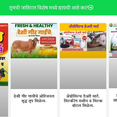
तुमची जाहिरात विशेष मध्ये द्यायची आहे का?
देशी गीर गायीचे ओरिजनल
अँग्रोमिल्च डेअरी मार्ट.
आ
शुद्ध तूप मिळेल.
मिल्कींग मशीन व मिल्क
बॉटल मिळेल.