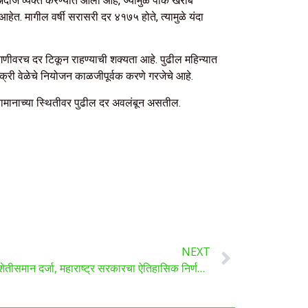
 अंदाज व्यक्त करण्यात आला आहे, ज्यामुळे पीक खराब
. मागील वर्षी सरासरी दर ₹४१७५ होते, त्यामुळे यंदा
 मागणीवरच दर टिकून राहण्याची शक्यता आहे. पुढील महिन्यात
क्री वेळेचे नियोजन काळजीपूर्वक करणे गरजेचे आहे.
हवामानाच्या स्थितीवर पुढील दर अवलंबून असतील.
NEXT
Animal husbandry : पशुपालनाला शेतीसमान दर्जा, महाराष्ट्र सरकारचा ऐतिहासिक निर्णय, ७५ लाख कुटुंबांना थेट लाभ..