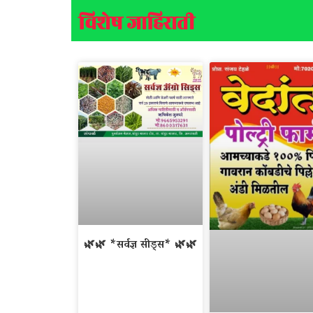
विशेष जाहिराती
🌿🌿 *सर्वज्ञ सीड्स* 🌿🌿