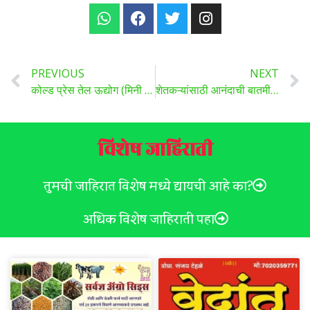
PREVIOUS
NEXT
कोल्ड प्रेस तेल ऊद्योग (मिनी आँईल मिल) प्रशिक्षण
शेतकऱ्यांसाठी आनंदाची बातमी ! आता पीक कर्ज मिळणं झालं सोपं, सिबिलची अट रद्द.
विशेष जाहिराती
तुमची जाहिरात विशेष मध्ये द्यायची आहे का?
अधिक विशेष जाहिराती पहा