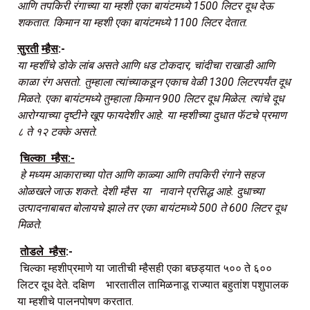
आणि
तपकिरी
रंगाच्या
या
म्हशी
एका
बायंटमध्ये
1500
लिटर
दूध
देऊ
शकतात
.
किमान
या
म्हशी
एका
बायंटमध्ये
1100
लिटर
देतात
.
सुरती
म्हैस
:-
या
म्हशींचे
डोके
लांब
असते
आणि
धड
टोकदार
,
चांदीचा
राखाडी
आणि
काळा
रंग
असतो
.
तुम्हाला
त्यांच्याकडून
एकाच
वेळी
1300
लिटरपर्यंत
दूध
मिळते
.
एका
बायंटमध्ये
तुम्हाला
किमान
900
लिटर
दूध
मिळेल
.
त्यांचे
दूध
आरोग्याच्या
दृष्टीने
खूप
फायदेशीर
आहे
.
या
म्हशीच्या
दुधात
फॅटचे
प्रमाण
८
ते
१२
टक्के
असते
.
चिल्का
म्हैस
:-
हे
मध्यम
आकाराच्या
पोत
आणि
काळ्या
आणि
तपकिरी
रंगाने
सहज
ओळखले
जाऊ
शकते
.
देशी
म्हैस
या
नावाने
प्रसिद्ध
आहे
.
दुधाच्या
उत्पादनाबाबत
बोलायचे
झाले
तर
एका
बायंटमध्ये
500
ते
600
लिटर
दूध
मिळते
.
तोडले
म्हैस
:-
चिल्का म्हशीप्रमाणे या जातीची म्हैसही एका बछड्यात ५०० ते ६००
लिटर दूध देते. दक्षिण भारतातील तामिळनाडू राज्यात बहुतांश पशुपालक
या म्हशीचे पालनपोषण करतात.