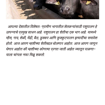
आपल्या
देशातील
विशेषतः
ग्रामीण
भागातील
शेतकऱ्यांसाठी
पशुपालन
हे
उत्पन्नाचे
प्रमुख
साधन
आहे
.
पशुपालन
हा
शेतीचा
एक
भाग
आहे
.
यामध्ये
म्हैस
,
गाय
,
शेळी
,
मेंढी
,
बैल
,
डुक्कर
आणि
कुक्कुटपालन
इत्यादींचा
समावेश
होतो
.
आज
आपण
म्हशीच्या
शेतीबद्दल
बोलणार
आहोत
.
आज
आपण
जाणून
घेणार
आहोत
की
म्हशीच्या
कोणत्या
प्रगत
जाती
आहेत
ज्यातून
पाळणा
–
याला
चांगला
नफा
मिळू
शकतो
.