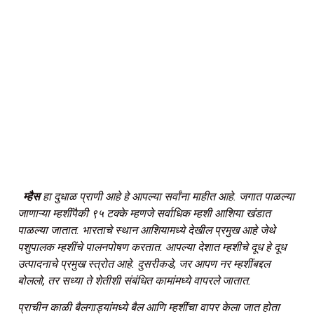
म्हैस
हा
दुधाळ
प्राणी
आहे
हे
आपल्या
सर्वांना
माहीत
आहे
.
जगात
पाळल्या
जाणाऱ्या
म्हशींपैकी
९५
टक्के
म्हणजे
सर्वाधिक
म्हशी
आशिया
खंडात
पाळल्या
जातात
.
भारताचे
स्थान
आशियामध्ये
देखील
प्रमुख
आहे
जेथे
पशुपालक
म्हशींचे
पालनपोषण
करतात
.
आपल्या
देशात
म्हशीचे
दूध
हे
दूध
उत्पादनाचे
प्रमुख
स्त्रोत
आहे
.
दुसरीकडे
,
जर
आपण
नर
म्हशींबद्दल
बोललो
,
तर
सध्या
ते
शेतीशी
संबंधित
कामांमध्ये
वापरले
जातात
.
प्राचीन
काळी
बैलगाड्यांमध्ये
बैल
आणि
म्हशींचा
वापर
केला
जात
होता