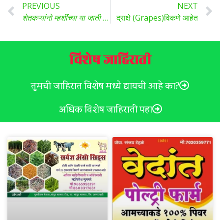
PREVIOUS
NEXT
शेतकऱ्यांनो म्हशींच्या या जाती आहेत दुधासाठी फायदेशीर, जाणून घ्या..
द्राक्षे (Grapes)विकणे आहेत
विशेष जाहिराती
तुमची जाहिरात विशेष मध्ये द्यायची आहे का?
अधिक विशेष जाहिराती पहा