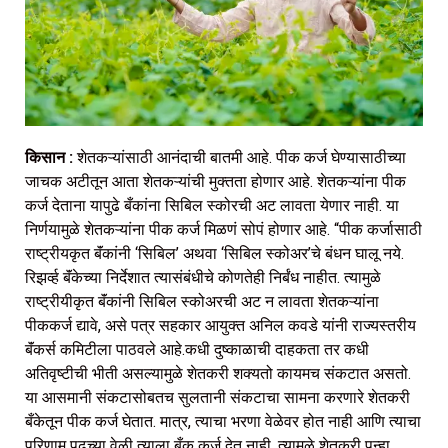
किसान :
शेतकऱ्यांसाठी आनंदाची बातमी आहे. पीक कर्ज घेण्यासाठीच्या
जाचक अटीतून आता शेतकऱ्यांची मुक्तता होणार आहे. शेतकऱ्यांना पीक
कर्ज देताना यापुढे बँकांना सिबिल स्कोरची अट लावता येणार नाही. या
निर्णयामुळे शेतकऱ्यांना पीक कर्ज मिळणं सोपं होणार आहे. “पीक कर्जासाठी
राष्ट्रीयकृत बॅंकांनी ‘सिबिल’ अथवा ‘सिबिल स्कोअर’चे बंधन घालू नये.
रिझर्व्ह बॅंकेच्या निर्देशात त्यासंबंधीचे कोणतेही निर्बंध नाहीत. त्यामुळे
राष्ट्रीयीकृत बॅंकांनी सिबिल स्कोअरची अट न लावता शेतकऱ्यांना
पीककर्ज द्यावे, असे पत्र सहकार आयुक्त अनिल कवडे यांनी राज्यस्तरीय
बॅंकर्स कमिटीला पाठवले आहे.कधी दुष्काळाची दाहकता तर कधी
अतिवृष्टीची भीती असल्यामुळे शेतकरी शक्यतो कायमच संकटात असतो.
या आसमानी संकटासोबतच सुलतानी संकटाचा सामना करणारे शेतकरी
बँकेतून पीक कर्ज घेतात. मात्र, त्याचा भरणा वेळेवर होत नाही आणि त्याचा
परिणाम पुढच्या वेळी त्याला बँक कर्ज देत नाही. त्यामुळे शेतकरी पुन्हा