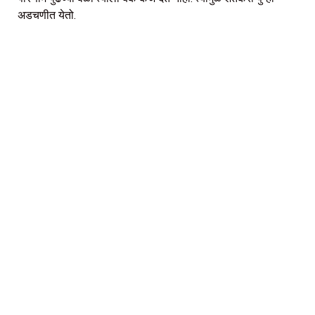
अडचणीत येतो.