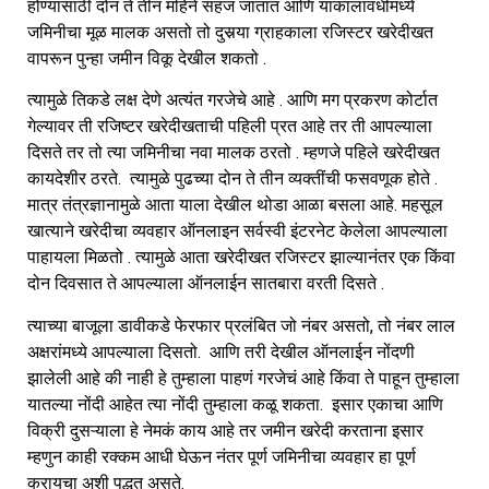
होण्यासाठी दोन ते तीन महिने सहज जातात आणि याकालावधीमध्ये
जमिनीचा मूळ मालक असतो तो दुसर्‍या ग्राहकाला रजिस्टर खरेदीखत
वापरून पुन्हा जमीन विकू देखील शकतो .
त्यामुळे तिकडे लक्ष देणे अत्यंत गरजेचे आहे . आणि मग प्रकरण कोर्टात
गेल्यावर ती रजिष्टर खरेदीखताची पहिली प्रत आहे तर ती आपल्याला
दिसते तर तो त्या जमिनीचा नवा मालक ठरतो . म्हणजे पहिले खरेदीखत
कायदेशीर ठरते. त्यामुळे पुढच्या दोन ते तीन व्यक्तींची फसवणूक होते .
मात्र तंत्रज्ञानामुळे आता याला देखील थोडा आळा बसला आहे. महसूल
खात्याने खरेदीचा व्यवहार ऑनलाइन सर्वस्वी इंटरनेट केलेला आपल्याला
पाहायला मिळतो . त्यामुळे आता खरेदीखत रजिस्टर झाल्यानंतर एक किंवा
दोन दिवसात ते आपल्याला ऑनलाईन सातबारा वरती दिसते .
त्याच्या बाजूला डावीकडे फेरफार प्रलंबित जो नंबर असतो, तो नंबर लाल
अक्षरांमध्ये आपल्याला दिसतो. आणि तरी देखील ऑनलाईन नोंदणी
झालेली आहे की नाही हे तुम्हाला पाहणं गरजेचं आहे किंवा ते पाहून तुम्हाला
यातल्या नोंदी आहेत त्या नोंदी तुम्हाला कळू शकता. इसार एकाचा आणि
विक्री दुसऱ्याला हे नेमकं काय आहे तर जमीन खरेदी करताना इसार
म्हणुन काही रक्कम आधी घेऊन नंतर पूर्ण जमिनीचा व्यवहार हा पूर्ण
करायचा अशी पद्धत असते.