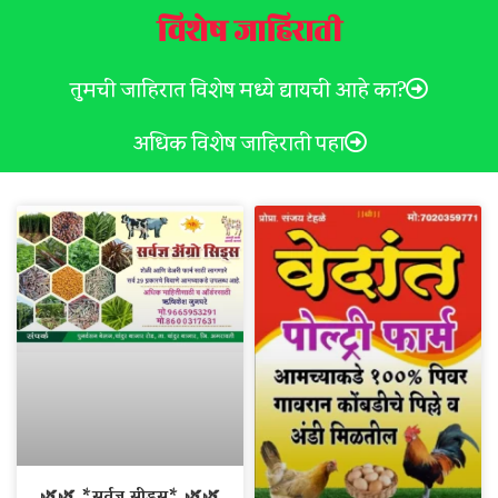
विशेष जाहिराती
तुमची जाहिरात विशेष मध्ये द्यायची आहे का?
अधिक विशेष जाहिराती पहा
🌿🌿 *सर्वज्ञ सीड्स* 🌿🌿