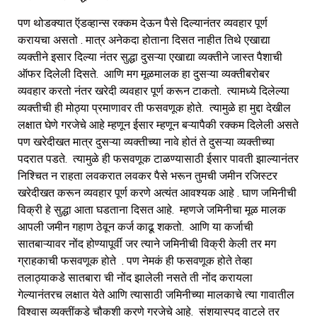
पण थोडक्यात ऍडव्हान्स रक्कम देऊन पैसे दिल्यानंतर व्यवहार पूर्ण
करायचा असतो . मात्र अनेकदा होताना दिसत नाहीत तिथे एखाद्या
व्यक्तीने इसार दिल्या नंतर सुद्धा दुसऱ्या एखाद्या व्यक्तीने जास्त पैशाची
ऑफर दिलेली दिसते. आणि मग मूळमालक हा दुसऱ्या व्यक्तीबरोबर
व्यवहार करतो नंतर खरेदी व्यवहार पूर्ण करून टाकतो. त्यामध्ये दिलेल्या
व्यक्तीची ही मोठ्या प्रमाणावर ती फसवणूक होते. त्यामुळे हा मुद्दा देखील
लक्षात घेणे गरजेचे आहे म्हणून ईसार म्हणून बऱ्यापैकी रक्कम दिलेली असते
पण खरेदीखत मात्र दुसऱ्या व्यक्तीच्या नावे होतं ते दुसऱ्या व्यक्तीच्या
पदरात पडते. त्यामुळे ही फसवणूक टाळण्यासाठी ईसार पावती झाल्यानंतर
निश्चित न राहता लवकरात लवकर पैसे भरून तुमची जमीन रजिस्टर
खरेदीखत करून व्यवहार पूर्ण करणे अत्यंत आवश्यक आहे . घाण जमिनीची
विक्री हे सुद्धा आता घडताना दिसत आहे. म्हणजे जमिनीचा मूळ मालक
आपली जमीन गहाण ठेवून कर्ज काढू शकतो. आणि या कर्जाची
सातबाऱ्यावर नोंद होण्यापूर्वी जर त्याने जमिनीची विक्री केली तर मग
ग्राहकाची फसवणूक होते . पण नेमकं ही फसवणूक होते तेव्हा
तलाठ्याकडे सातबारा ची नोंद झालेली नसते ती नोंद करायला
गेल्यानंतरच लक्षात येते आणि त्यासाठी जमिनीच्या मालकाचे त्या गावातील
विश्वास व्यक्तींकडे चौकशी करणे गरजेचे आहे. संशयास्पद वाटले तर