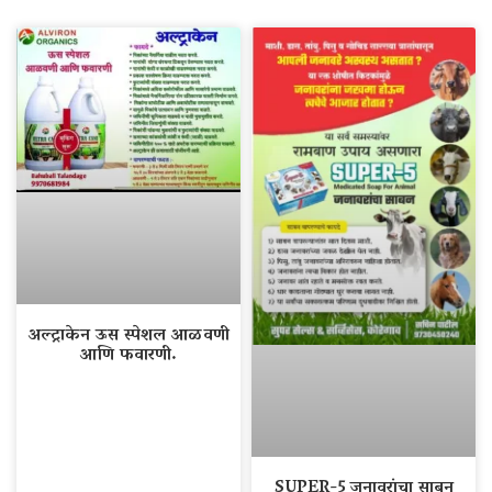
अल्ट्राकेन ऊस स्पेशल आळवणी
आणि फवारणी.
SUPER-5 जनावरांचा साबन