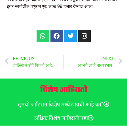
इतर स्वर्गातील पशुधन एक लाख 98 हजार देण्यात आला .
PREVIOUS
NEXT
डाळिंबाचे रोपे विकणे आहे.
आजचे ताजे बाजारभाव .
विशेष जाहिराती
तुमची जाहिरात विशेष मध्ये द्यायची आहे का?
अधिक विशेष जाहिराती पहा