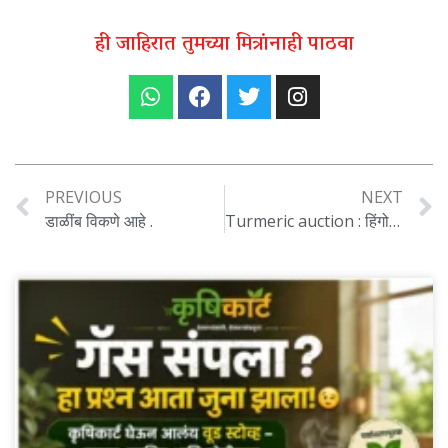
ही जाहिरात तुमच्या मित्रांनाही पाठवा
PREVIOUS
NEXT
डाळींब विकणे आहे .
Turmeric auction : हिंगोलीत हळदीचे लिलाव पुन्हा सुरू, शेतकऱ्यांना दिलासा, बाजारात उत्साहाचे वातावरण….