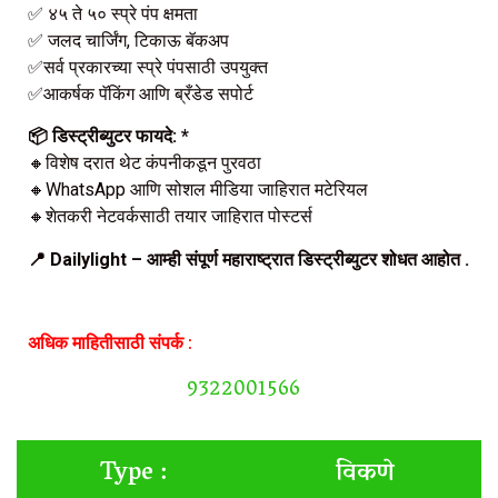
✅ ४५ ते ५० स्प्रे पंप क्षमता
✅ जलद चार्जिंग, टिकाऊ बॅकअप
✅सर्व प्रकारच्या स्प्रे पंपसाठी उपयुक्त
✅आकर्षक पॅकिंग आणि ब्रँडेड सपोर्ट
📦 डिस्ट्रीब्युटर फायदे: *
🔸विशेष दरात थेट कंपनीकडून पुरवठा
🔸WhatsApp आणि सोशल मीडिया जाहिरात मटेरियल
🔸शेतकरी नेटवर्कसाठी तयार जाहिरात पोस्टर्स
📍 Dailylight – आम्ही संपूर्ण महाराष्ट्रात डिस्ट्रीब्युटर शोधत आहोत .
अधिक माहितीसाठी संपर्क :
9322001566
विकणे
Type :