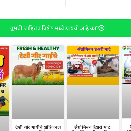
तुमची जाहिरात विशेष मध्ये द्यायची आहे का?
देशी गीर गायीचे ओरिजनल
अँग्रोमिल्च डेअरी मार्ट.