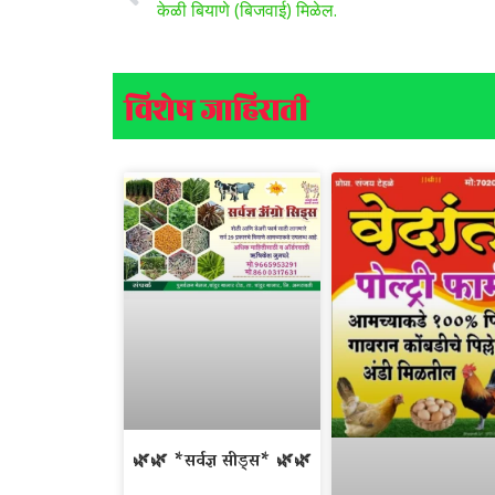
केळी बियाणे (बिजवाई) मिळेल.
विशेष जाहिराती
🌿🌿 *सर्वज्ञ सीड्स* 🌿🌿