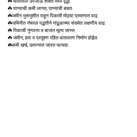
☘️
मातीतील उपजाऊ शक्ती मध्ये वृद्धी.
☘️
पाण्याची कमी लागत, पाण्याची बचत.
☘️
जमीन भुसभुशीत राहून पिकामी मोठ्या प्रमाणात वाढ.
☘️
जमिनीत नॅचरल पद्धतीने गांढूळाच्या संख्येत लक्षणीय वाढ.
☘️
पिकाची गुणवत्ता व बाजार मूल्य जास्त.
☘️
जमीन, हवा व प्रदूषण रहित वातावरण निर्माण होईल.
☘️
कमी खर्च, उत्पन्नात जास्त फायदा.