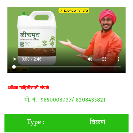
अधिक माहितीसाठी संपर्क :
मो. नं.: 9850008037/ 8208435821
विकणे
Type :