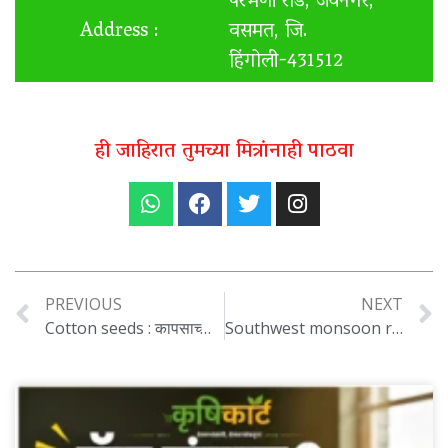
परभणी रोड, जयनगर,
Address :
वसमत, जि.
हिंगोली-431512
ही जाहिरात तुमच्या मित्रांनाही पाठवा
PREVIOUS
NEXT
Cotton seeds : कापसाच्या बियाण्यांची विक्री किंमत निश्चित, या तारखेपासून होणार विक्रीला सुरुवात ..
Southwest monsoon rains : देशात १३ मे पासून नैर्ऋत्य मोसमी पावसाचे आगमन, काही भागांत वाऱ्यासह पावसाची शक्यता…