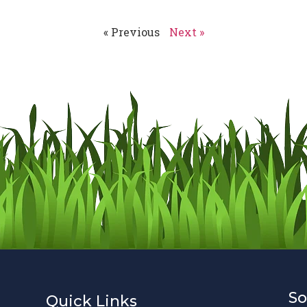
« Previous
Next »
So
Quick Links