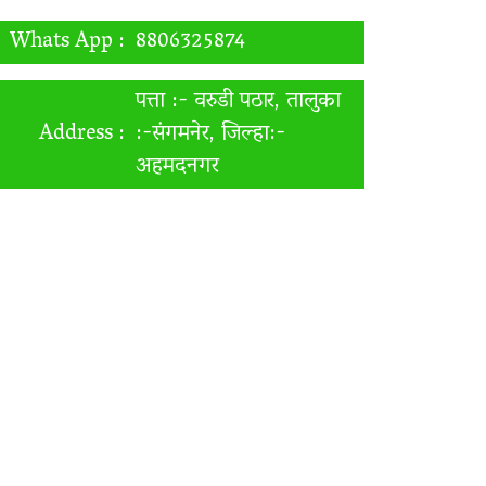
Whats App :
8806325874
पत्ता :- वरुडी पठार, तालुका
Address :
:-संगमनेर, जिल्हा:-
अहमदनगर