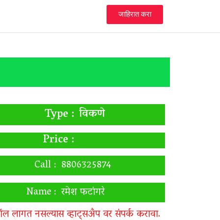
जाहिरात करा
विकणे
Type :
Price :
Call :
8806325874
Name :
रमेश फटांगरे
ॉल लागत नसल्यास व्हाट्सअँप वर संपर्क करावा.