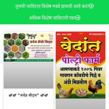
तुमची जाहिरात विशेष मध्ये द्यायची आहे का?
अधिक विशेष जाहिराती पहा
🌿🌿 *सर्वज्ञ सीड्स* 🌿🌿