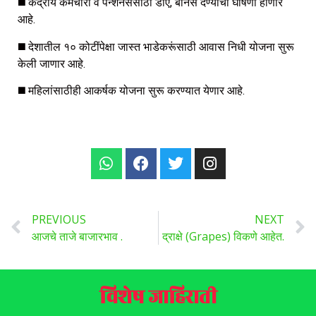
◼️ केंद्रीय कर्मचारी व पेन्शनर्ससाठी डीए, बोनस देण्याची घोषणा होणार
आहे.
◼️ देशातील १० कोटींपेक्षा जास्त भाडेकरूंसाठी आवास निधी योजना सुरू
केली जाणार आहे.
◼️ महिलांसाठीही आकर्षक योजना सुरू करण्यात येणार आहे.
PREVIOUS
NEXT
आजचे ताजे बाजारभाव .
द्राक्षे (Grapes) विकणे आहेत.
विशेष जाहिराती