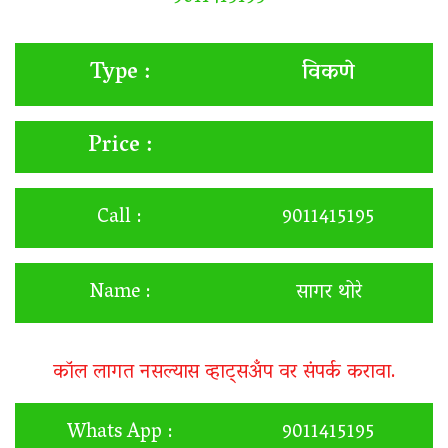
विकणे
Type :
Price :
Call :
9011415195
Name :
सागर थोरे
कॉल लागत नसल्यास व्हाट्सअँप वर संपर्क करावा.
Whats App :
9011415195