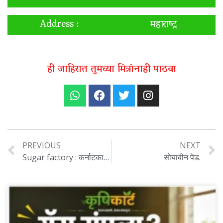
Address :
महाराष्ट्र
ही जाहिरात तुमच्या मित्रांनाही पाठवा
PREVIOUS
NEXT
Sugar factory : कर्नाटकातील सीमेलगतचा ‘सोमेश्वर’ साखर कारखाना उसाला देतोय तब्बल ₹४,३३९ दर; महाराष्ट्रातील शेतकरी संभ्रमात…
सोयाबीन पेंड.