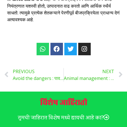
नियंत्रणात यशस्वी होतो, उत्पादनात वाढ करतो आणि आर्थिक स्थैर्य
साधतो. त्यामुळे प्रत्येक शेतकऱ्याने पेरणीपूर्व बीजप्रक्रियेला प्राधान्य देणं
अत्यावश्यक आहे.
PREVIOUS
NEXT
Avoid the dangers : पावसाळ्याचा धोका टाळा ,घटसर्प, फऱ्या, लाळ्या-खुरकुत यांसाठी लसीकरण अनिवार्य !
Animal management : चाराटंचाईच्या पार्श्वभूमीवर जनावरांचे व्यवस्थापन ,शेतकऱ्यांसाठी मार्गदर्शक उपाययोजना …
विशेष जाहिराती
तुमची जाहिरात विशेष मध्ये द्यायची आहे का?