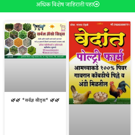
अधिक विशेष जाहिराती पहा
🌿🌿 *सर्वज्ञ सीड्स* 🌿🌿