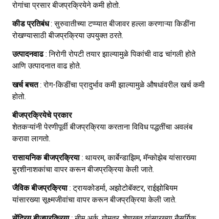
रोगांचा प्रसार बीजप्रक्रियेने कमी होतो.
कीड प्रतिबंध
: सुरुवातीच्या टप्प्यात बीजावर हल्ला करणाऱ्या किडींना
रोखण्यासाठी बीजप्रक्रिया उपयुक्त ठरते.
उत्पादनवाढ
: निरोगी रोपटी तयार झाल्यामुळे पिकांची वाढ चांगली होते
आणि उत्पादनात वाढ होते.
खर्च बचत
: रोग-किडींचा प्रादुर्भाव कमी झाल्यामुळे औषधांवरील खर्च कमी
होतो.
बीजप्रक्रियेचे प्रकार
शेतकऱ्यांनी पेरणीपूर्वी बीजप्रक्रिया करताना विविध पद्धतींचा अवलंब
करावा लागतो.
रासायनिक बीजप्रक्रिया
: थायरम, कार्बेन्डाझिम, मॅन्कोझेब यांसारख्या
बुरशीनाशकांचा वापर करून बीजप्रक्रिया केली जाते.
जैविक बीजप्रक्रिया
: ट्रायकोडर्मा, अझोटोबॅक्टर, राईझोबियम
यांसारख्या सूक्ष्मजीवांचा वापर करून बीजप्रक्रिया केली जाते.
सेंद्रिय बीजप्रक्रिया
: नीम अर्क, गोमूत्र, शेणखत यांसारख्या नैसर्गिक