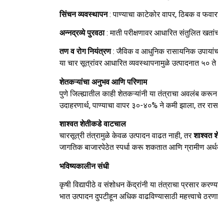
सिंचन व्यवस्थापन
: पाण्याचा काटेकोर वापर, ठिबक व फवार
अन्नद्रव्ये पुरवठा
: माती परीक्षणावर आधारित संतुलित खतांच
तण व रोग नियंत्रण
: जैविक व आधुनिक रासायनिक उपायांच
या चार सूत्रांवर आधारित व्यवस्थापनामुळे उत्पादनात ५० ते १
शेतकऱ्यांचा अनुभव आणि परिणाम
पुणे जिल्ह्यातील काही शेतकऱ्यांनी या तंत्राचा अवलंब करू
उदाहरणार्थ, पाण्याचा वापर ३०-४०% ने कमी झाला, तर रा
शाश्वत शेतीकडे वाटचाल
चारसूत्री तंत्रामुळे केवळ उत्पादन वाढत नाही, तर
शाश्वत श
जागतिक बाजारपेठेत स्पर्धा करू शकतात आणि ग्रामीण अर
भविष्यकालीन संधी
कृषी विद्यापीठे व संशोधन केंद्रांनी या तंत्राचा प्रसार कर
भात उत्पादन दुपटीहून अधिक वाढविण्यासाठी महत्त्वाचे ठरण