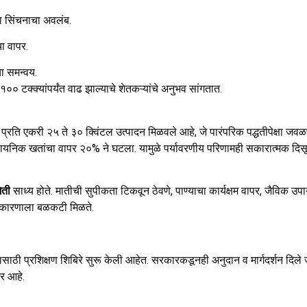
ा सिंचनाचा अवलंब.
ा वापर.
ा समन्वय.
०० टक्क्यांपर्यंत वाढ झाल्याचे शेतकऱ्यांचे अनुभव सांगतात.
न प्रति एकरी २५ ते ३० क्विंटल उत्पादन मिळवले आहे, जे पारंपरिक पद्धतीपेक्षा जव
सायनिक खतांचा वापर २०% ने घटला. यामुळे पर्यावरणीय परिणामही सकारात्मक दि
ेती
साध्य होते. मातीची सुपीकता टिकवून ठेवणे, पाण्याचा कार्यक्षम वापर, जैविक उप
्थकारणाला बळकटी मिळते.
ण्यासाठी प्रशिक्षण शिबिरे सुरू केली आहेत. सरकारकडूनही अनुदान व मार्गदर्शन दिले ज
ार आहे.