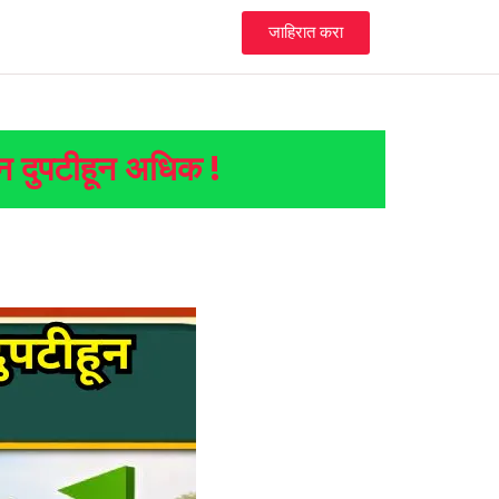
जाहिरात करा
न दुपटीहून अधिक !