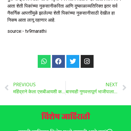
आता शेती पिकांच्या नुकसानीकरिता आणि दुष्काळाव्यतिरिक्त इतर सर्व
नैसर्गिक आपत्तींमुळे झालेल्या शेती पिकांच्या नुकसानीसाठी देखील हा
निकष आता लागू रहाणार आहे.
source:- tv9marathi
PREVIOUS
NEXT
महिंद्राने केला एसबीआयशी करार; मध्यप्रदेशमधील शेतकऱ्यांना ट्रॅक्टर खरेदीसाठी मिळणार कर्ज
बारमाही गुणवत्तापूर्ण भाजीपाला उत्पादन
विशेष जाहिराती