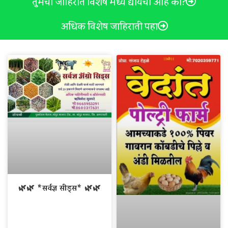
तुमची जाहिरात विशेष मध्ये द्यायची आहे का?
अधिक विशेष जाहिराती पहा
🌿🌿 *सर्वज्ञ सीड्स* 🌿🌿