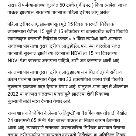
सरासरी पर्जन्यामानच्या तुलनेत 50 टक्के ( दीडपट ) किंवा त्यापेक्षा जास्त
पाऊस झाल्यास, सततच्या पावसाचा पहिला ट्रीगर लागू असेल.
पहिला ट्रीगर लागू झाल्यापासून पुढे 15 दिवस वनस्पती निर्देशांक
तपासण्यात येतील. 15 जुलै ते 15 ऑक्टोबर या कालावधीत खरीप पिकांचे
सामान्यकृत वनस्पती निर्देशांक फरक ०.५ किंवा त्यापेक्षा कमी आल्यास,
सततच्या पावसाचा दुसरा ट्रीगर लागू होईल. पण, ज्या तारखेला सतत
पावसाची सुरुवात झाली त्या दिवसाचा NDVI हा 15 व्या दिवसाच्या
NDVI पेक्षा जास्तच असायला पाहिजे, अशी अट करण्यात आली आहे.
सततच्या पावसाचा दुसरा ट्रीगर लागू झाल्यास बाधित क्षेत्राचे सर्वेक्षण
करुन पंचनामा करण्यात येईल. यात 33 टक्क्यांपेक्षा जास्त शेती पिकांचे
नुकसान झाल्यास मदत देण्यात येणार आहे. यानुसार आता जून ते ऑक्टोबर
2022 या काळात सततच्या पावसामुळे झालेल्या शेती पिकांच्या
नुकसानीसाठी मदत देण्यात येणार आहे.
राज्य शासनाने घोषित केलेल्या ‘अतिवृष्टी’ या नैसर्गिक आपत्तीसाठी देखील
24 तासामध्ये 65 मि.मी. पेक्षा जास्त पाऊस हा निकष कायम ठेवण्यात
आला आहे. त्याचप्राणे सततच्या पावसाकरिता निश्चित करण्यात येणाऱ्या
दुसऱ्या ट्रीगरमधील ‘सामान्यकृत वनस्पती निर्देशांक’ हा अतिरिक्त निकष