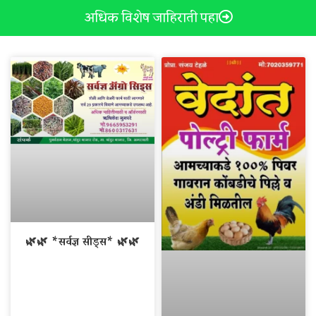
अधिक विशेष जाहिराती पहा
🌿🌿 *सर्वज्ञ सीड्स* 🌿🌿