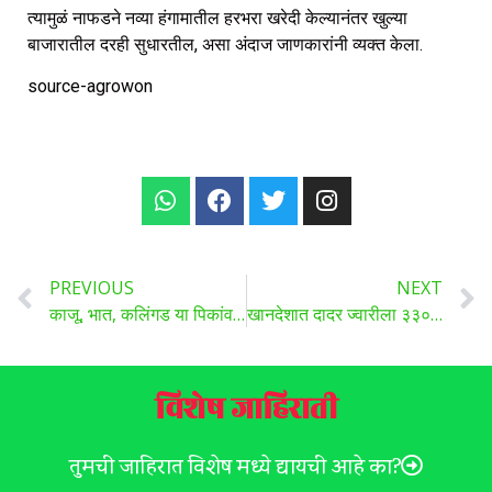
त्यामुळं नाफडने नव्या हंगामातील हरभरा खरेदी केल्यानंतर खुल्या
बाजारातील दरही सुधारतील, असा अंदाज जाणकारांनी व्यक्त केला.
source-agrowon
PREVIOUS
NEXT
काजू, भात, कलिंगड या पिकांवरील रोग-किडींसाठी कोणत्या गोष्टी महत्त्वाच्या?
खानदेशात दादर ज्वारीला ३३०० ते ४४०० रुपये दर
विशेष जाहिराती
तुमची जाहिरात विशेष मध्ये द्यायची आहे का?