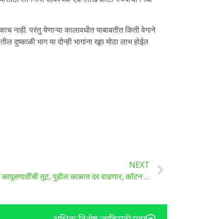
शंकाच नाही. परंतु येणाऱ्या कालावधीत याबाबतीत किती वेगाने
रातील दुष्काळी भाग या दोन्ही भागांना खूप मोठा लाभ होईल
NEXT
देशातील कापूस उत्पादन घटणार, 9 लाख कापूसगाठींची तूट, पुढील काळात दर वाढणार, कॉटन असोसिएशन ऑफ इंडियाचा अंदाज…