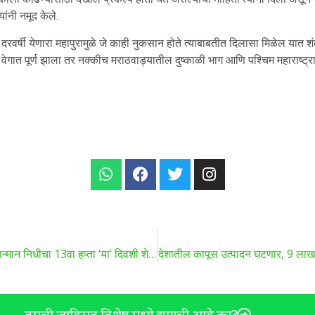
ांनी नमूद केले.
त दरवर्षी येणारा महापुरामुळे जे काही नुकसान होते त्याबाबतीत दिलासा मिळेल यात 
ल्प वेगात पूर्ण झाला तर नक्कीच मराठवाड्यातील दुष्काळी भाग आणि पश्चिम महाराष्ट्
PM Kisan | शेतकऱ्यांसाठी खुशखबर! पीएम किसान सन्मान निधीचा 13वा हप्ता ‘या’ दिवशी शेतकऱ्यांच्या खात्यावर जमा होणार..