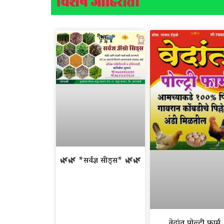
विशेष जाहिराती
🌿🌿 *सर्वज्ञ सीड्स* 🌿🌿
वेदांत पोल्ट्री फार्म