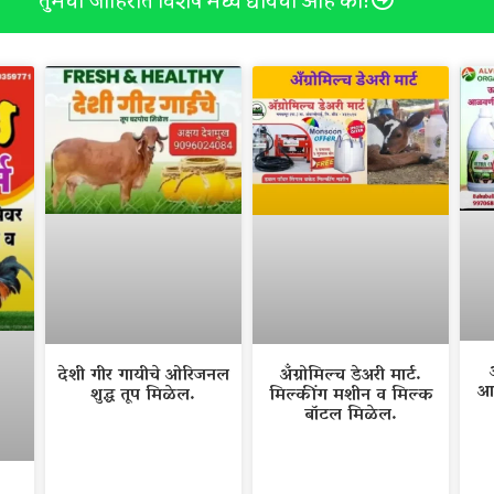
तुमची जाहिरात विशेष मध्ये द्यायची आहे का?
देशी गीर गायीचे ओरिजनल
अँग्रोमिल्च डेअरी मार्ट.
आ
शुद्ध तूप मिळेल.
मिल्कींग मशीन व मिल्क
बॉटल मिळेल.