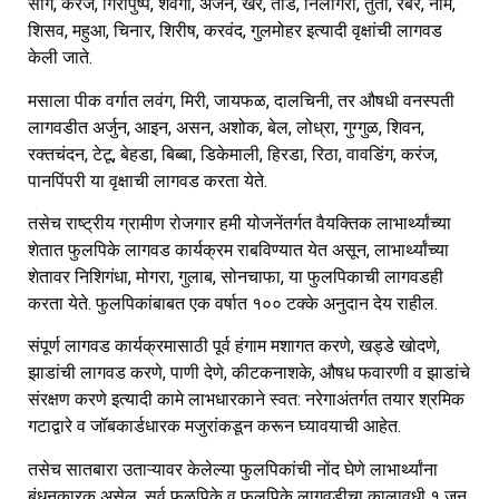
साग, करंज, गिरीपुष्प, शेवगा, अंजन, खैर, ताड, निलगिरी, तुती, रबर, नीम,
शिसव, महुआ, चिनार, शिरीष, करवंद, गुलमोहर इत्यादी वृक्षांची लागवड
केली जाते.
मसाला पीक वर्गात लवंग, मिरी, जायफळ, दालचिनी, तर औषधी वनस्पती
लागवडीत अर्जुन, आइन, असन, अशोक, बेल, लोध्रा, गुग्गुळ, शिवन,
रक्तचंदन, टेटू, बेहडा, बिब्बा, डिकेमाली, हिरडा, रिठा, वावडिंग, करंज,
पानपिंपरी या वृक्षाची लागवड करता येते.
तसेच राष्ट्रीय ग्रामीण रोजगार हमी योजनेंतर्गत वैयक्तिक लाभार्थ्यांच्या
शेतात फुलपिके लागवड कार्यक्रम राबविण्यात येत असून, लाभार्थ्यांच्या
शेतावर निशिगंधा, मोगरा, गुलाब, सोनचाफा, या फुलपिकाची लागवडही
करता येते. फुलपिकांबाबत एक वर्षात १०० टक्के अनुदान देय राहील.
संपूर्ण लागवड कार्यक्रमासाठी पूर्व हंगाम मशागत करणे, खड्डे खोदणे,
झाडांची लागवड करणे, पाणी देणे, कीटकनाशके, औषध फवारणी व झाडांचे
संरक्षण करणे इत्यादी कामे लाभधारकाने स्वत: नरेगाअंतर्गत तयार श्रमिक
गटाद्वारे व जॉबकार्डधारक मजुरांकडून करून घ्यावयाची आहेत.
तसेच सातबारा उताऱ्यावर केलेल्या फुलपिकांची नोंद घेणे लाभार्थ्यांना
बंधनकारक असेल. सर्व फळपिके व फुलपिके लागवडीचा कालावधी १ जून