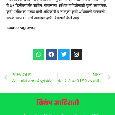
ते ३१ डिसेंबरपर्यंत राहील. योजनेच्या अधिक माहितीसाठी कृषी सहाय्यक,
कृषी पर्यवेक्षक, मंडळ कृषी अधिकारी व तालुका कृषी अधिकारी यांच्याशी
संपर्क साधावा, असे आवाहन कृषी विभागाने केले आहे.
source:-agrowon
PREVIOUS
NEXT
शेतकऱ्यांनो द्राक्षाचे पूर्ण पेमेंट मिळण्याबाबत खातरजमा करा, फसवणूकीपासून सावध रहा..
गॅस सिलिंडर 91.50 रुपयांनी स्वस्त झाला; नव्या आर्थिक वर्षातील पहिली गुडन्युज
विशेष जाहिराती