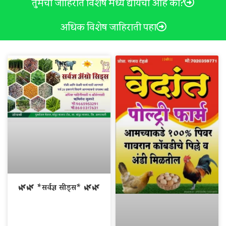
तुमची जाहिरात विशेष मध्ये द्यायची आहे का?
अधिक विशेष जाहिराती पहा
🌿🌿 *सर्वज्ञ सीड्स* 🌿🌿