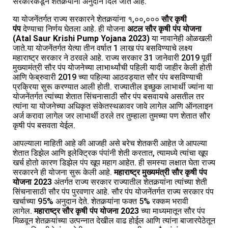
सरकारकडून शेतकर्‍यांना अनुदान दिले जात आहे.
या योजनेंतर्गत राज्य सरकारने शेतकर्‍यांना १,००,०००
सौर कृषी
पंप
देण्याचा निर्णय घेतला आहे. ही योजना
अटल सौर कृषी पंप योजना
(Atal Saur Krishi Pump Yojana 2023)
या नावानेही ओळखली
जाते.या योजनेंतर्गत येत्या तीन वर्षात 1 लाख पंप बसविण्याचे लक्ष्य
महाराष्ट्र सरकार ने ठरवले आहे. राज्य सरकार 31 जानेवारी 2019 पूर्वी
मुख्यामंत्री सौर पंप योजनेच्या लाभार्थ्यांची पहिली यादी जाहीर केली होती
आणि फेब्रुवारी 2019 च्या पहिल्या आठवड्यात सौर पंप बसविण्याची
प्रक्रिया सुरू करण्यात आली होती. राज्यातील इच्छुक लाभार्थी ज्यांना या
योजनेंतर्गत त्यांच्या शेतात सिंचनासाठी सौर पंप बसवायचे असतील तर
त्यांना या योजनेच्या अधिकृत संकेतस्थळावर जावे लागेल आणि ऑनलाइन
अर्ज करावा लागेल जर लाभार्थी ठरले तर तुम्हाला तुमच्या पण शेतात सौर
कृषी पंप बसवता येईल.
आपल्याला माहिती आहे की आजही असे बरेच शेतकरी आहेत जे आपल्या
शेतात डिझेल आणि इलेक्ट्रिक पंपांनी शेती करतात, त्यामध्ये त्यांचा खूप
खर्च होतो कारण डिझेल पंप खूप महाग आहेत. ही समस्या लक्षात घेता राज्य
सरकारने ही योजना सुरू केली आहे.
महाराष्ट्र मुख्यमंत्री सौर कृषी पंप
योजना 2023
अंतर्गत राज्य सरकार राज्यातील शेतकर्‍यांना त्यांच्या शेती
सिंचनासाठी सौर पंप पुरवणार आहे. सौर पंप योजनेंतर्गत राज्य सरकार पंप
खर्चाच्या 95% अनुदान देते. शेतकर्‍यांना फक्त 5% रक्कम भरावी
लागेल.
महाराष्ट्र सौर कृषी पंप योजना 2023
च्या माध्यमातून सौर पंप
मिळवून शेतकर्‍यांच्या उत्पन्नात देखील वाढ होईल आणि त्यांना बाजारपेठेतून