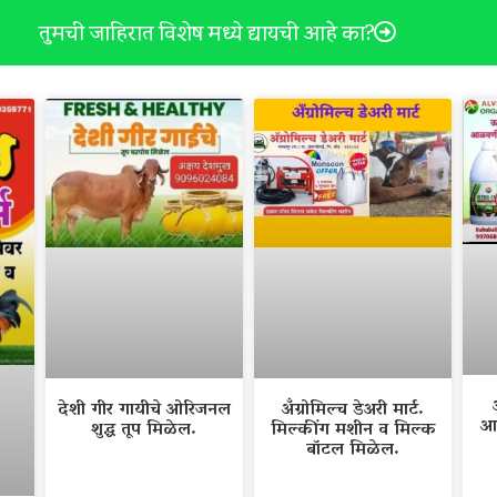
तुमची जाहिरात विशेष मध्ये द्यायची आहे का?
देशी गीर गायीचे ओरिजनल
अँग्रोमिल्च डेअरी मार्ट.
आ
शुद्ध तूप मिळेल.
मिल्कींग मशीन व मिल्क
बॉटल मिळेल.