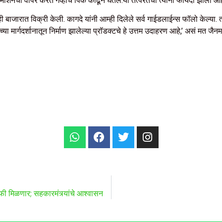
शिनचा वापर करत गव्हाचे पिक काढून घेतले.या तत्परतेचा त्यांना फायदा झाला आह
बाजारात विक्री केली. कागदे यांनी आम्ही दिलेले सर्व गाईडलाईन्स फॉलो केल्या. त्
्या मार्गदर्शानातून निर्माण झालेल्या प्रॉडक्टचे हे उत्तम उदाहरण आहे,’ असं मत ज
ी मिळणार; सहकारमंत्र्यांचे आश्वासन