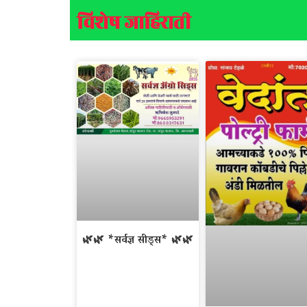
विशेष जाहिराती
🌿🌿 *सर्वज्ञ सीड्स* 🌿🌿