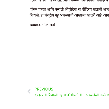
दिसताच काळजी घेतली. त्यांनी वेळेच्या एक दिवस आगोदरच म
‘जैनम चरखा आणि क्रांती ॲग्रोटेक या सेंद्रिय खताची आम्ही 
मिळाले. हा सेंद्रीय गहू असल्याची आम्हाला खात्री आहे. आमच
source:-lokmat
PREVIOUS
‘छत्रपती शिवाजी महाराज’ योजनेतील रखडलेली कर्जमाफ