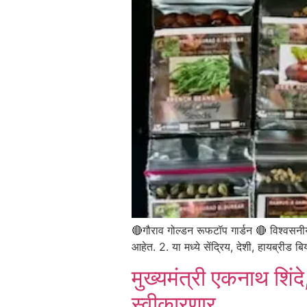
🔴गौराव गोल्डन रूफटॉप गार्डन 🔴 विश्वसनीय
आहेत. 2. या मध्ये सेंद्रिय, देशी, हायब्र
मुख्यमंत्री एकनाथ शिंद
स्वीकारणार…