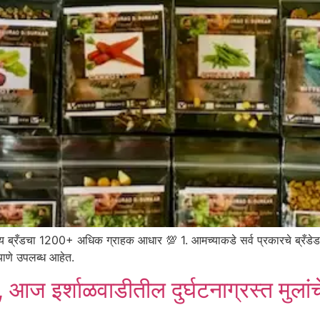
 ब्रँडचा 1200+ अधिक ग्राहक आधार 💯 1. आमच्याकडे सर्व प्रकारचे ब्रँडेड आण
ीड बियाणे उपलब्ध आहेत.
े, आज इर्शाळवाडीतील दुर्घटनाग्रस्त मुलां