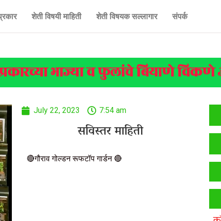
प्रकार
शेती विषयी माहिती
शेती विषयक सल्लागार
संपर्क
 प्रकारच्या भाज्या व फुलांचे बियाणे विकणे
July 22, 2023
7:54 am
सविस्तर माहिती
🔴गौराव गोल्डन रूफटॉप गार्डन 🔴