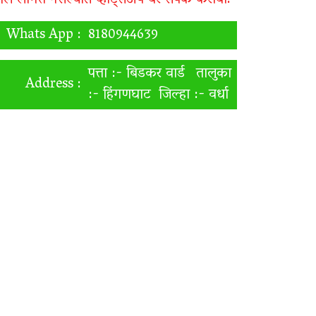
ॉल लागत नसल्यास व्हाट्सअँप वर संपर्क करावा.
Whats App :
8180944639
पत्ता :- बिडकर वार्ड तालुका
Address :
:- हिंगणघाट जिल्हा :- वर्धा