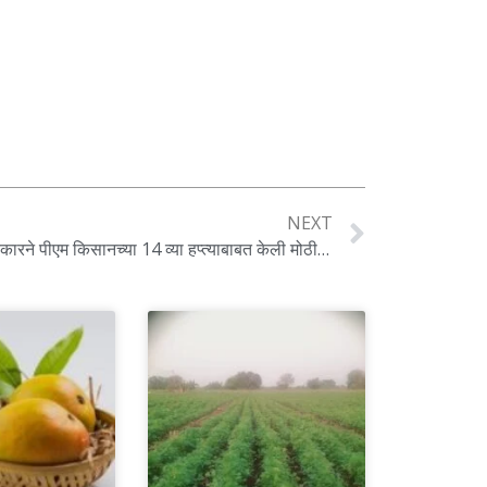
NEXT
शेतकऱ्यांसाठी महत्त्वाची बातमी ! मोदी सरकारने पीएम किसानच्या 14 व्या हप्त्याबाबत केली मोठी घोषणा जाणून घ्या सविस्तर …