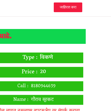
जाहिरात करा
 आहे.
विकणे
Type :
20
Price :
Call :
8180944639
Name :
गौराव सूरकट