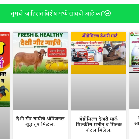
तुमची जाहिरात विशेष मध्ये द्यायची आहे का?
देशी गीर गायीचे ओरिजनल
अँग्रोमिल्च डेअरी मार्ट.
आ
शुद्ध तूप मिळेल.
मिल्कींग मशीन व मिल्क
बॉटल मिळेल.