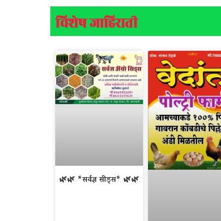
विशेष जाहिराती
🌿🌿 *सर्वज्ञ सीड्स* 🌿🌿