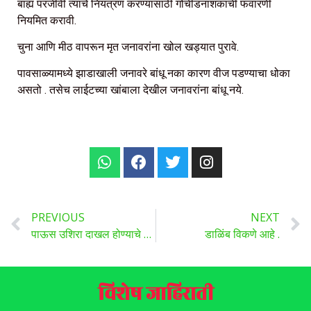
बाह्य परजीवी त्याचे नियंत्रण करण्यासाठी गोचीडनाशकाची फवारणी
नियमित करावी.
चुना आणि मीठ वापरून मृत जनावरांना खोल खड्यात पुरावे.
पावसाळ्यामध्ये झाडाखाली जनावरे बांधू नका कारण वीज पडण्याचा धोका
असतो . तसेच लाईटच्या खांबाला देखील जनावरांना बांधू नये.
PREVIOUS
NEXT
पाऊस उशिरा दाखल होण्याचे संकेत ,आफ्रिकन चातक पक्षाचे कृष्णा काठावर आगमन…
डाळिंब विकणे आहे .
विशेष जाहिराती