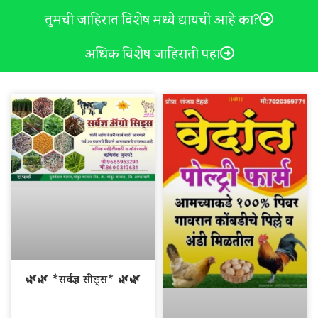
तुमची जाहिरात विशेष मध्ये द्यायची आहे का?
अधिक विशेष जाहिराती पहा
🌿🌿 *सर्वज्ञ सीड्स* 🌿🌿