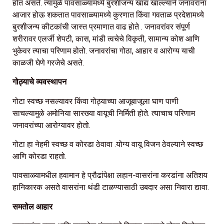
होत असते. त्यामुळे पावसाळ्यामध्ये बुरशीजन्य खाद्य खाल्ल्याने जनावरांना
आजार होऊ शकतात पावसाळ्यामध्ये कुरणात किंवा गवताळ प्रदेशामध्ये
बुरशीजन्य कीटकांची जास्त प्रमाणात वाढ होते . जनावरांवर संपूर्ण
शरीरावर एलर्जी शेपटी, कास, मांडी त्वचेचे विकृती, सामान्य कोश आणि
भुकेवर त्याचा परिणाम होतो. जनावरांचा गोठा, आहार व आरोग्य याची
काळजी घेणे गरजेचे असते.
गोठ्याचे व्यवस्थापन
गोटा स्वच्छ नसल्यावर किंवा गोठ्याच्या आजूबाजूला घाण पाणी
साचल्यामुळे अमोनिया सारख्या वायूची निर्मिती होते. त्याचाच परिणाम
जनावरांच्या आरोग्यावर होतो.
गोटा हा नेहमी स्वच्छ व कोरडा ठेवावा .योग्य वायू विजन ठेवल्याने स्वच्छ
आणि कोरडा राहतो.
पावसाळ्यामधील हवामान हे प्रौढांपेक्षा लहान-वासरांना करडांना अतिशय
हानिकारक असते वासरांना थंडी टाळण्यासाठी उबदार असा निवारा द्यावा.
समतोल आहार