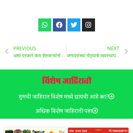
PREVIOUS
NEXT
अशा प्रकारे करा शेतकऱ्यांनो सीताफळ बहराची तयारी.
जनावरांच्या गोठ्याचे व्यवस्थापन ,समतोल आहार ,आरोग्याची काळजी या विषयी सविस्तर माहिती..
विशेष जाहिराती
तुमची जाहिरात विशेष मध्ये द्यायची आहे का?
अधिक विशेष जाहिराती पहा