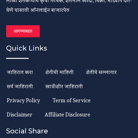
लाखो शेतकऱ्यांच कृषी नेटवर्क, शेतमाल खरेदी, विक्री, भाड्याने देणे-
घेणे यासाठी ऑनलाईन बाजारपेठ
आमच्याबद्दल
Quick Links
जाहिरात करा
शेतीची माहिती
शेतीचे सल्लागार
सर्व जाहिराती
खात्रीशीर जाहिराती
Privacy Policy
Term of Service
Disclaimer
Affiliate Disclosure
Social Share