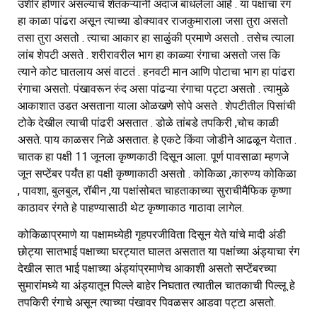
उशीर होणार असल्याचे शेतकऱ्यांनी अंदाज बांधलेला आहे . या पक्षाचा रंग
हा काळा पांढरा असून त्याच्या डोक्यावर राजकुमाराला जसा तुरा असतो
तसा तुरा असतो . त्याचा आकार हा साळुंकी प्रमाणे असतो . तसेच त्याला
लांब शेपटी असते . शरीरावरील भाग हा काळ्या रंगाचा असतो जस कि
त्याने कोट घातलाय असं वाटतं . हनवटी मान आणि पोटाचा भाग हा पांढरा
रंगाचा असतो. पंखावरून रुंद असा पांढऱ्या रंगाचा पट्टा असतो . त्यामुळे
आकाशात उडत असताना याला ओळखणे सोपे असते . शेपटीतील पिसांची
टोके देखील त्याची पांढरी असतात . डोळे तांबडे तपकिरी ,चोच काळी
असते. पाय काळसर निळे असतात. हे एकटे किंवा जोडीने आढळून येतात .
चातक हा पक्षी 11 जूनला कृष्णकाठी दिसून आला. पूर्ण पावसाळा म्हणजे
जून सप्टेंबर पर्यंत हा पक्षी कृष्णाकाठी असतो . कोकिळा ,कारुण्य कोकिळा
, पावशा, बुलबुल, रॉबीन ,या पक्षांसोबत चाहताकाच्या सुराचीमैफिक कृष्णा
काठावर रंगते हे पाहण्यासाठी थेट कृष्णाकाठ गाठावा लागेल.
कोकिळाप्रमाणे या पक्षामध्येही गृहपरजीविता दिसून येते यांचे मादी अंडी
छोट्या सातभाई पक्षाच्या घरट्यात घालत असतात या पक्षांच्या अंड्याचा रंग
देखील सात भाई पक्षाच्या अंड्यांप्रमाणेच आकाशी असतो सप्टेंबरच्या
सुमारांमध्ये या अंड्यातून पिल्ले बाहेर निघतात त्यातील चातकाची पिल्लू हे
तपकिरी रंगाचे असून त्याच्या पंखावर पिवळसर आडवा पट्टा असतो.