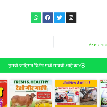
शेतकऱ्यांना आ
तुमची जाहिरात विशेष मध्ये द्यायची आहे का?