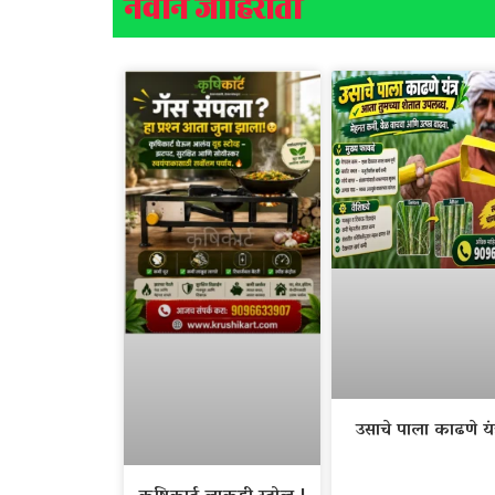
नवीन जाहिराती
उसाचे पाला काढणे यंत