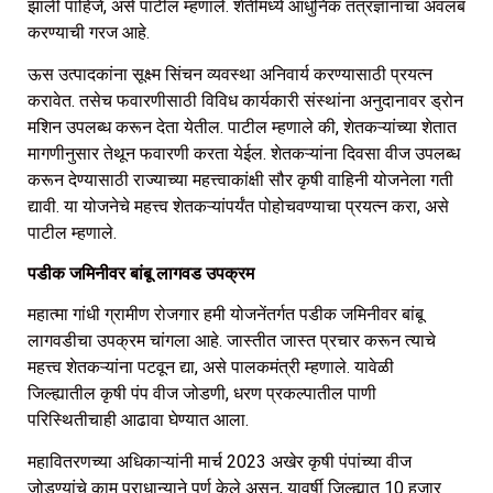
झाली पाहिजे, असे पाटील म्हणाले. शेतीमध्ये आधुनिक तंत्रज्ञानाचा अवलंब
करण्याची गरज आहे.
ऊस उत्पादकांना सूक्ष्म सिंचन व्यवस्था अनिवार्य करण्यासाठी प्रयत्न
करावेत. तसेच फवारणीसाठी विविध कार्यकारी संस्थांना अनुदानावर ड्रोन
मशिन उपलब्ध करून देता येतील. पाटील म्हणाले की, शेतकऱ्यांच्या शेतात
मागणीनुसार तेथून फवारणी करता येईल. शेतकऱ्यांना दिवसा वीज उपलब्ध
करून देण्यासाठी राज्याच्या महत्त्वाकांक्षी सौर कृषी वाहिनी योजनेला गती
द्यावी. या योजनेचे महत्त्व शेतकऱ्यांपर्यंत पोहोचवण्याचा प्रयत्न करा, असे
पाटील म्हणाले.
पडीक जमिनीवर बांबू लागवड उपक्रम
महात्मा गांधी ग्रामीण रोजगार हमी योजनेंतर्गत पडीक जमिनीवर बांबू
लागवडीचा उपक्रम चांगला आहे. जास्तीत जास्त प्रचार करून त्याचे
महत्त्व शेतकऱ्यांना पटवून द्या, असे पालकमंत्री म्हणाले. यावेळी
जिल्ह्यातील कृषी पंप वीज जोडणी, धरण प्रकल्पातील पाणी
परिस्थितीचाही आढावा घेण्यात आला.
महावितरणच्या अधिकाऱ्यांनी मार्च 2023 अखेर कृषी पंपांच्या वीज
जोडण्यांचे काम प्राधान्याने पूर्ण केले असून, यावर्षी जिल्ह्यात 10 हजार