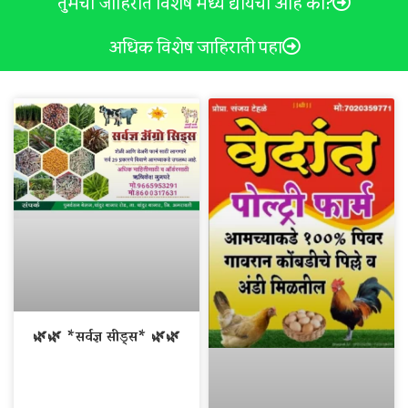
तुमची जाहिरात विशेष मध्ये द्यायची आहे का?
अधिक विशेष जाहिराती पहा
🌿🌿 *सर्वज्ञ सीड्स* 🌿🌿