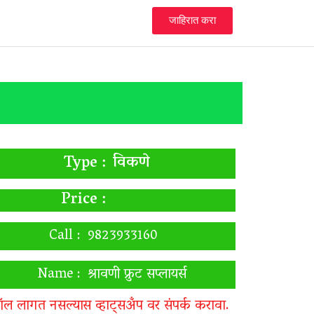
जाहिरात करा
विकणे
Type :
Price :
Call :
9823933160
Name :
श्रावणी फ्रुट सप्लायर्स
ॉल लागत नसल्यास व्हाट्सअँप वर संपर्क करावा.