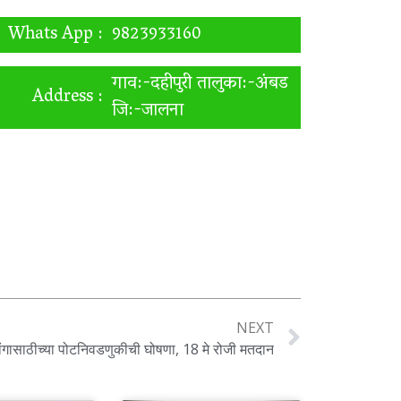
Whats App :
9823933160
गाव:-दहीपुरी तालुका:-अंबड
Address :
जि:-जालना
NEXT
ंगासाठीच्या पोटनिवडणुकीची घोषणा, 18 मे रोजी मतदान