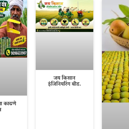
जय किसान
इंजिनियरिंग बीड.
ला काढणे
र