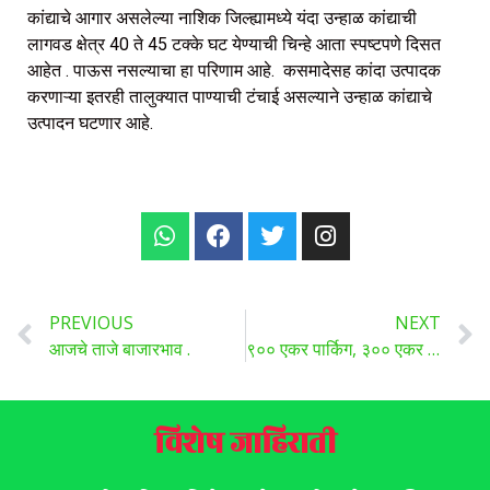
कांद्याचे आगार असलेल्या नाशिक जिल्ह्यामध्ये यंदा उन्हाळ कांद्याची
लागवड क्षेत्र 40 ते 45 टक्के घट येण्याची चिन्हे आता स्पष्टपणे दिसत
आहेत . पाऊस नसल्याचा हा परिणाम आहे. कसमादेसह कांदा उत्पादक
करणाऱ्या इतरही तालुक्यात पाण्याची टंचाई असल्याने उन्हाळ कांद्याचे
उत्पादन घटणार आहे.
PREVIOUS
NEXT
आजचे ताजे बाजारभाव .
९०० एकर पार्किग, ३०० एकर वर सभा, १०,००० स्वयंसेवक, २५०० पोलीस, ५०० होमगार्ड, 300 डॉक्टर्स अशी आहे आजच्या जरांगे पाटील यांच्या मराठा आरक्षण मेळाव्याची जंगी तयारी.
विशेष जाहिराती