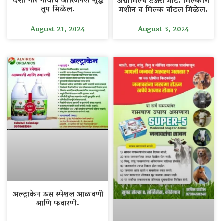
देशी गीर गायीचे ओरिजनल शुद्ध
अँग्रोमिल्च डेअरी मार्ट. मिल्कींग
तूप मिळेल.
मशीन व मिल्क बॉटल मिळेल.
August 21, 2024
August 3, 2024
अल्ट्राकेन ऊस स्पेशल आळवणी
आणि फवारणी.