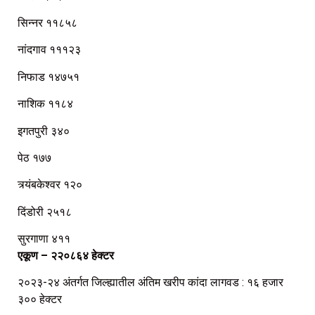
सिन्नर ११८५८
नांदगाव १११२३
निफाड १४७५१
नाशिक ११८४
इगतपुरी ३४०
पेठ १७७
त्र्यंबकेश्वर १२०
दिंडोरी २५१८
सुरगाणा ४११
एकूण – २२०८६४ हेक्टर
२०२३-२४ अंतर्गत जिल्ह्यातील अंतिम खरीप कांदा लागवड : १६ हजार
३०० हेक्टर