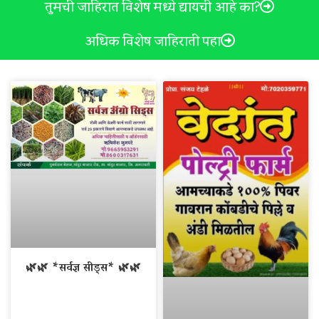
तुमची जाहिरात विशेष मध्ये द्यायची आहे का?
अधिक विशेष जाहिराती पहा
🌿🌿 *सर्वज्ञ सीड्स* 🌿🌿